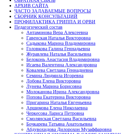
ОБРАТНАЯ СВЯЗЬ
АРХИВ САЙТА
ЧАСТО ЗАДАВАЕМЫЕ ВОПРОСЫ
СБОРНИК КОНСУЛЬТАЦИЙ
ПРОФИЛАКТИКА ГРИППА И ОРВИ
Педагогический состав
Антамонова Вера Алексеевна
Гавенская Наталья Викторовна
Садыкова Марина Владимировна
Головкова Галина Геннадьевна
Журавлева Наталья Васильевна
Белоконь Анастасия Владимировна
Исаева Валентина Александровна
Ковалева Светлана Геннадиевна
Семина Людмила Игоревна
Лобова Елена Викторовна
Лунева Марина Борисовна
Молоканова Ирина Александровна
Попова Екатерина Викторовна
Пригарина Наталья Евгеньевна
Аршимова Елена Николаевна
Черкесова Лариса Петровна
Смолянская Светлана Васильевна
Бочкарева Татьяна Анатольевна
Абдувохидова Дилорохон Музаффаровна