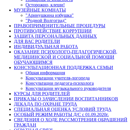
Осторожно, клещи!
МУЗЕЙНЫЕ КОМНАТЫ
"Аринушкина избушка"
"Родной Волгоград"
ПРАВОПРИМЕНИТЕЛЬНЫЕ ПРОЦЕДУРЫ
ПРОТИВОДЕЙСТВИЕ КОРРУПЦИИ
ЗАЩИТА ПЕРСОНАЛЬНЫХ ДАННЫХ
ДЛЯ ВАС РОДИТЕЛИ
ИНДИВИДУАЛЬНАЯ РАБОТА
ОКАЗАНИЕ ПСИХОЛОГО-ПЕДАГОГИЧЕСКОЙ,
МЕДИЦИНСКОЙ И СОЦИАЛЬНОЙ ПОМОЩИ
ОБУЧАЮЩИМСЯ
КОНСУЛЬТАЦИОННАЯ ПОДДЕРЖКА СЕМЬИ
Общая информация
Консультации учителя-логопеда
Консультации педагога-психолога
Консультации музыкального руководителя
КУРСЫ ДЛЯ РОДИТЕЛЕЙ
ПРИКАЗЫ О ЗАЧИСЛЕНИИ ВОСПИТАННИКОВ
ДЕКАДА ПО ОХРАНЕ ТРУДА
СПЕЦИАЛЬНАЯ ОЦЕНКА УСЛОВИЙ ТРУДА
ОСОБЫЙ РЕЖИМ РАБОТЫ Д/С с 01.09.2020г.
СВЕДЕНИЯ О ХОДЕ РАССМОТРЕНИЯ ОБРАЩЕНИЙ
ГРАЖДАН