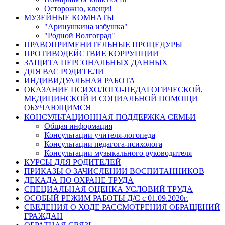
Осторожно, клещи!
МУЗЕЙНЫЕ КОМНАТЫ
"Аринушкина избушка"
"Родной Волгоград"
ПРАВОПРИМЕНИТЕЛЬНЫЕ ПРОЦЕДУРЫ
ПРОТИВОДЕЙСТВИЕ КОРРУПЦИИ
ЗАЩИТА ПЕРСОНАЛЬНЫХ ДАННЫХ
ДЛЯ ВАС РОДИТЕЛИ
ИНДИВИДУАЛЬНАЯ РАБОТА
ОКАЗАНИЕ ПСИХОЛОГО-ПЕДАГОГИЧЕСКОЙ,
МЕДИЦИНСКОЙ И СОЦИАЛЬНОЙ ПОМОЩИ
ОБУЧАЮЩИМСЯ
КОНСУЛЬТАЦИОННАЯ ПОДДЕРЖКА СЕМЬИ
Общая информация
Консультации учителя-логопеда
Консультации педагога-психолога
Консультации музыкального руководителя
КУРСЫ ДЛЯ РОДИТЕЛЕЙ
ПРИКАЗЫ О ЗАЧИСЛЕНИИ ВОСПИТАННИКОВ
ДЕКАДА ПО ОХРАНЕ ТРУДА
СПЕЦИАЛЬНАЯ ОЦЕНКА УСЛОВИЙ ТРУДА
ОСОБЫЙ РЕЖИМ РАБОТЫ Д/С с 01.09.2020г.
СВЕДЕНИЯ О ХОДЕ РАССМОТРЕНИЯ ОБРАЩЕНИЙ
ГРАЖДАН