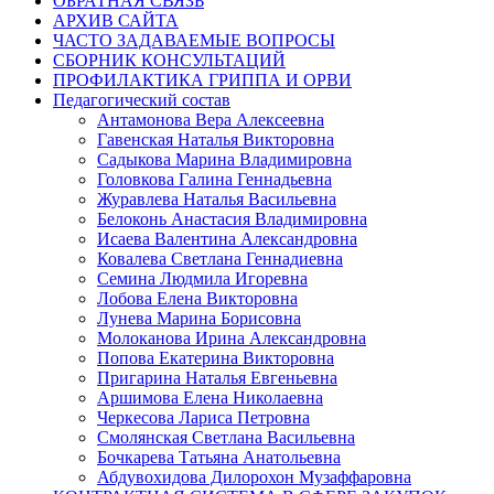
ОБРАТНАЯ СВЯЗЬ
АРХИВ САЙТА
ЧАСТО ЗАДАВАЕМЫЕ ВОПРОСЫ
СБОРНИК КОНСУЛЬТАЦИЙ
ПРОФИЛАКТИКА ГРИППА И ОРВИ
Педагогический состав
Антамонова Вера Алексеевна
Гавенская Наталья Викторовна
Садыкова Марина Владимировна
Головкова Галина Геннадьевна
Журавлева Наталья Васильевна
Белоконь Анастасия Владимировна
Исаева Валентина Александровна
Ковалева Светлана Геннадиевна
Семина Людмила Игоревна
Лобова Елена Викторовна
Лунева Марина Борисовна
Молоканова Ирина Александровна
Попова Екатерина Викторовна
Пригарина Наталья Евгеньевна
Аршимова Елена Николаевна
Черкесова Лариса Петровна
Смолянская Светлана Васильевна
Бочкарева Татьяна Анатольевна
Абдувохидова Дилорохон Музаффаровна