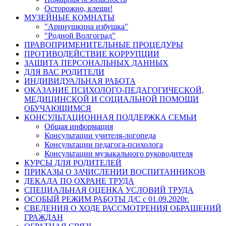
Осторожно, клещи!
МУЗЕЙНЫЕ КОМНАТЫ
"Аринушкина избушка"
"Родной Волгоград"
ПРАВОПРИМЕНИТЕЛЬНЫЕ ПРОЦЕДУРЫ
ПРОТИВОДЕЙСТВИЕ КОРРУПЦИИ
ЗАЩИТА ПЕРСОНАЛЬНЫХ ДАННЫХ
ДЛЯ ВАС РОДИТЕЛИ
ИНДИВИДУАЛЬНАЯ РАБОТА
ОКАЗАНИЕ ПСИХОЛОГО-ПЕДАГОГИЧЕСКОЙ,
МЕДИЦИНСКОЙ И СОЦИАЛЬНОЙ ПОМОЩИ
ОБУЧАЮЩИМСЯ
КОНСУЛЬТАЦИОННАЯ ПОДДЕРЖКА СЕМЬИ
Общая информация
Консультации учителя-логопеда
Консультации педагога-психолога
Консультации музыкального руководителя
КУРСЫ ДЛЯ РОДИТЕЛЕЙ
ПРИКАЗЫ О ЗАЧИСЛЕНИИ ВОСПИТАННИКОВ
ДЕКАДА ПО ОХРАНЕ ТРУДА
СПЕЦИАЛЬНАЯ ОЦЕНКА УСЛОВИЙ ТРУДА
ОСОБЫЙ РЕЖИМ РАБОТЫ Д/С с 01.09.2020г.
СВЕДЕНИЯ О ХОДЕ РАССМОТРЕНИЯ ОБРАЩЕНИЙ
ГРАЖДАН