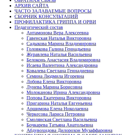
ОБРАТНАЯ СВЯЗЬ
АРХИВ САЙТА
ЧАСТО ЗАДАВАЕМЫЕ ВОПРОСЫ
СБОРНИК КОНСУЛЬТАЦИЙ
ПРОФИЛАКТИКА ГРИППА И ОРВИ
Педагогический состав
Антамонова Вера Алексеевна
Гавенская Наталья Викторовна
Садыкова Марина Владимировна
Головкова Галина Геннадьевна
Журавлева Наталья Васильевна
Белоконь Анастасия Владимировна
Исаева Валентина Александровна
Ковалева Светлана Геннадиевна
Семина Людмила Игоревна
Лобова Елена Викторовна
Лунева Марина Борисовна
Молоканова Ирина Александровна
Попова Екатерина Викторовна
Пригарина Наталья Евгеньевна
Аршимова Елена Николаевна
Черкесова Лариса Петровна
Смолянская Светлана Васильевна
Бочкарева Татьяна Анатольевна
Абдувохидова Дилорохон Музаффаровна