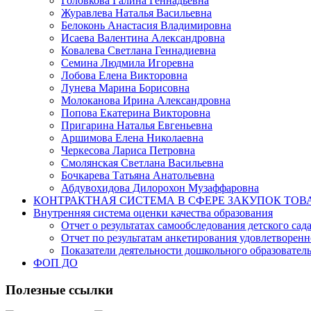
Головкова Галина Геннадьевна
Журавлева Наталья Васильевна
Белоконь Анастасия Владимировна
Исаева Валентина Александровна
Ковалева Светлана Геннадиевна
Семина Людмила Игоревна
Лобова Елена Викторовна
Лунева Марина Борисовна
Молоканова Ирина Александровна
Попова Екатерина Викторовна
Пригарина Наталья Евгеньевна
Аршимова Елена Николаевна
Черкесова Лариса Петровна
Смолянская Светлана Васильевна
Бочкарева Татьяна Анатольевна
Абдувохидова Дилорохон Музаффаровна
КОНТРАКТНАЯ СИСТЕМА В СФЕРЕ ЗАКУПОК ТОВ
Внутренняя система оценки качества образования
Отчет о результатах самообследования детского сад
Отчет по результатам анкетирования удовлетворен
Показатели деятельности дошкольного образовате
ФОП ДО
Полезные ссылки