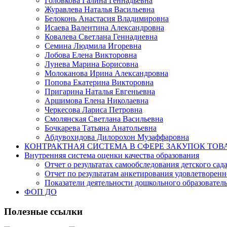
Головкова Галина Геннадьевна
Журавлева Наталья Васильевна
Белоконь Анастасия Владимировна
Исаева Валентина Александровна
Ковалева Светлана Геннадиевна
Семина Людмила Игоревна
Лобова Елена Викторовна
Лунева Марина Борисовна
Молоканова Ирина Александровна
Попова Екатерина Викторовна
Пригарина Наталья Евгеньевна
Аршимова Елена Николаевна
Черкесова Лариса Петровна
Смолянская Светлана Васильевна
Бочкарева Татьяна Анатольевна
Абдувохидова Дилорохон Музаффаровна
КОНТРАКТНАЯ СИСТЕМА В СФЕРЕ ЗАКУПОК ТОВ
Внутренняя система оценки качества образования
Отчет о результатах самообследования детского сад
Отчет по результатам анкетирования удовлетворен
Показатели деятельности дошкольного образовате
ФОП ДО
Полезные ссылки