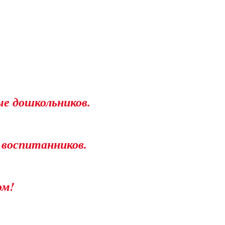
ые дошкольников.
 воспитанников.
ком!