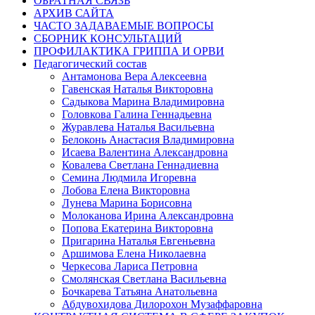
ОБРАТНАЯ СВЯЗЬ
АРХИВ САЙТА
ЧАСТО ЗАДАВАЕМЫЕ ВОПРОСЫ
СБОРНИК КОНСУЛЬТАЦИЙ
ПРОФИЛАКТИКА ГРИППА И ОРВИ
Педагогический состав
Антамонова Вера Алексеевна
Гавенская Наталья Викторовна
Садыкова Марина Владимировна
Головкова Галина Геннадьевна
Журавлева Наталья Васильевна
Белоконь Анастасия Владимировна
Исаева Валентина Александровна
Ковалева Светлана Геннадиевна
Семина Людмила Игоревна
Лобова Елена Викторовна
Лунева Марина Борисовна
Молоканова Ирина Александровна
Попова Екатерина Викторовна
Пригарина Наталья Евгеньевна
Аршимова Елена Николаевна
Черкесова Лариса Петровна
Смолянская Светлана Васильевна
Бочкарева Татьяна Анатольевна
Абдувохидова Дилорохон Музаффаровна