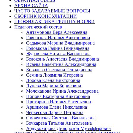
ОБРАТНАЯ СВЯЗЬ
АРХИВ САЙТА
ЧАСТО ЗАДАВАЕМЫЕ ВОПРОСЫ
СБОРНИК КОНСУЛЬТАЦИЙ
ПРОФИЛАКТИКА ГРИППА И ОРВИ
Педагогический состав
Антамонова Вера Алексеевна
Гавенская Наталья Викторовна
Садыкова Марина Владимировна
Головкова Галина Геннадьевна
Журавлева Наталья Васильевна
Белоконь Анастасия Владимировна
Исаева Валентина Александровна
Ковалева Светлана Геннадиевна
Семина Людмила Игоревна
Лобова Елена Викторовна
Лунева Марина Борисовна
Молоканова Ирина Александровна
Попова Екатерина Викторовна
Пригарина Наталья Евгеньевна
Аршимова Елена Николаевна
Черкесова Лариса Петровна
Смолянская Светлана Васильевна
Бочкарева Татьяна Анатольевна
Абдувохидова Дилорохон Музаффаровна