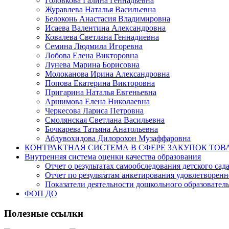
Головкова Галина Геннадьевна
Журавлева Наталья Васильевна
Белоконь Анастасия Владимировна
Исаева Валентина Александровна
Ковалева Светлана Геннадиевна
Семина Людмила Игоревна
Лобова Елена Викторовна
Лунева Марина Борисовна
Молоканова Ирина Александровна
Попова Екатерина Викторовна
Пригарина Наталья Евгеньевна
Аршимова Елена Николаевна
Черкесова Лариса Петровна
Смолянская Светлана Васильевна
Бочкарева Татьяна Анатольевна
Абдувохидова Дилорохон Музаффаровна
КОНТРАКТНАЯ СИСТЕМА В СФЕРЕ ЗАКУПОК ТОВ
Внутренняя система оценки качества образования
Отчет о результатах самообследования детского сад
Отчет по результатам анкетирования удовлетворен
Показатели деятельности дошкольного образовате
ФОП ДО
Полезные ссылки