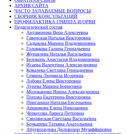
ОБРАТНАЯ СВЯЗЬ
АРХИВ САЙТА
ЧАСТО ЗАДАВАЕМЫЕ ВОПРОСЫ
СБОРНИК КОНСУЛЬТАЦИЙ
ПРОФИЛАКТИКА ГРИППА И ОРВИ
Педагогический состав
Антамонова Вера Алексеевна
Гавенская Наталья Викторовна
Садыкова Марина Владимировна
Головкова Галина Геннадьевна
Журавлева Наталья Васильевна
Белоконь Анастасия Владимировна
Исаева Валентина Александровна
Ковалева Светлана Геннадиевна
Семина Людмила Игоревна
Лобова Елена Викторовна
Лунева Марина Борисовна
Молоканова Ирина Александровна
Попова Екатерина Викторовна
Пригарина Наталья Евгеньевна
Аршимова Елена Николаевна
Черкесова Лариса Петровна
Смолянская Светлана Васильевна
Бочкарева Татьяна Анатольевна
Абдувохидова Дилорохон Музаффаровна