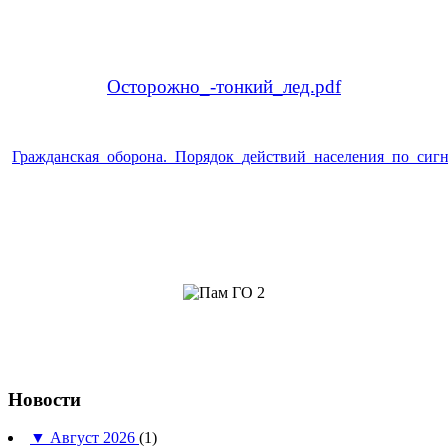
Осторожно_-тонкий_лед.pdf
Гражданская_оборона._Порядок_действий_населения_по_сиг
Новости
▼
Август 2026
(1)