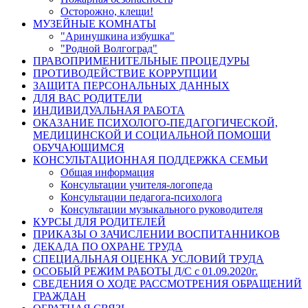
Осторожно, клещи!
МУЗЕЙНЫЕ КОМНАТЫ
"Аринушкина избушка"
"Родной Волгоград"
ПРАВОПРИМЕНИТЕЛЬНЫЕ ПРОЦЕДУРЫ
ПРОТИВОДЕЙСТВИЕ КОРРУПЦИИ
ЗАЩИТА ПЕРСОНАЛЬНЫХ ДАННЫХ
ДЛЯ ВАС РОДИТЕЛИ
ИНДИВИДУАЛЬНАЯ РАБОТА
ОКАЗАНИЕ ПСИХОЛОГО-ПЕДАГОГИЧЕСКОЙ,
МЕДИЦИНСКОЙ И СОЦИАЛЬНОЙ ПОМОЩИ
ОБУЧАЮЩИМСЯ
КОНСУЛЬТАЦИОННАЯ ПОДДЕРЖКА СЕМЬИ
Общая информация
Консультации учителя-логопеда
Консультации педагога-психолога
Консультации музыкального руководителя
КУРСЫ ДЛЯ РОДИТЕЛЕЙ
ПРИКАЗЫ О ЗАЧИСЛЕНИИ ВОСПИТАННИКОВ
ДЕКАДА ПО ОХРАНЕ ТРУДА
СПЕЦИАЛЬНАЯ ОЦЕНКА УСЛОВИЙ ТРУДА
ОСОБЫЙ РЕЖИМ РАБОТЫ Д/С с 01.09.2020г.
СВЕДЕНИЯ О ХОДЕ РАССМОТРЕНИЯ ОБРАЩЕНИЙ
ГРАЖДАН