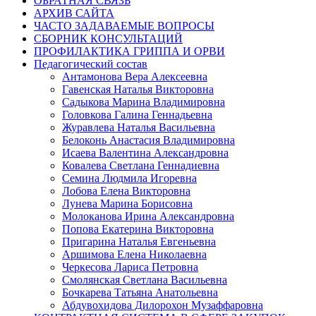
ОБРАТНАЯ СВЯЗЬ
АРХИВ САЙТА
ЧАСТО ЗАДАВАЕМЫЕ ВОПРОСЫ
СБОРНИК КОНСУЛЬТАЦИЙ
ПРОФИЛАКТИКА ГРИППА И ОРВИ
Педагогический состав
Антамонова Вера Алексеевна
Гавенская Наталья Викторовна
Садыкова Марина Владимировна
Головкова Галина Геннадьевна
Журавлева Наталья Васильевна
Белоконь Анастасия Владимировна
Исаева Валентина Александровна
Ковалева Светлана Геннадиевна
Семина Людмила Игоревна
Лобова Елена Викторовна
Лунева Марина Борисовна
Молоканова Ирина Александровна
Попова Екатерина Викторовна
Пригарина Наталья Евгеньевна
Аршимова Елена Николаевна
Черкесова Лариса Петровна
Смолянская Светлана Васильевна
Бочкарева Татьяна Анатольевна
Абдувохидова Дилорохон Музаффаровна