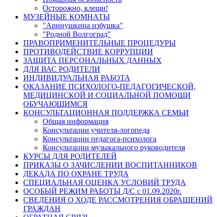
Осторожно, клещи!
МУЗЕЙНЫЕ КОМНАТЫ
"Аринушкина избушка"
"Родной Волгоград"
ПРАВОПРИМЕНИТЕЛЬНЫЕ ПРОЦЕДУРЫ
ПРОТИВОДЕЙСТВИЕ КОРРУПЦИИ
ЗАЩИТА ПЕРСОНАЛЬНЫХ ДАННЫХ
ДЛЯ ВАС РОДИТЕЛИ
ИНДИВИДУАЛЬНАЯ РАБОТА
ОКАЗАНИЕ ПСИХОЛОГО-ПЕДАГОГИЧЕСКОЙ,
МЕДИЦИНСКОЙ И СОЦИАЛЬНОЙ ПОМОЩИ
ОБУЧАЮЩИМСЯ
КОНСУЛЬТАЦИОННАЯ ПОДДЕРЖКА СЕМЬИ
Общая информация
Консультации учителя-логопеда
Консультации педагога-психолога
Консультации музыкального руководителя
КУРСЫ ДЛЯ РОДИТЕЛЕЙ
ПРИКАЗЫ О ЗАЧИСЛЕНИИ ВОСПИТАННИКОВ
ДЕКАДА ПО ОХРАНЕ ТРУДА
СПЕЦИАЛЬНАЯ ОЦЕНКА УСЛОВИЙ ТРУДА
ОСОБЫЙ РЕЖИМ РАБОТЫ Д/С с 01.09.2020г.
СВЕДЕНИЯ О ХОДЕ РАССМОТРЕНИЯ ОБРАЩЕНИЙ
ГРАЖДАН