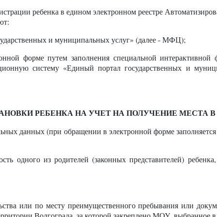
гистрации ребенка в едином электронном реестре Автоматизир
ют:
ударственных и муниципальных услуг» (далее - МФЦ);
тронной форме путем заполнения специальной интерактивной
ционную систему «Единый портал государственных и муницип
НОВКИ РЕБЕНКА НА УЧЕТ НА ПОЛУЧЕНИЕ МЕСТА В
альных данных (при обращении в электронной форме заполняетс
ость одного из родителей (законных представителей) ребенка
ельства или по месту преимущественного пребывания или доку
рритории Волгограда, за которой закреплено МОУ, выбранное в 