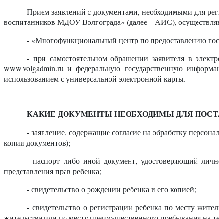
Прием заявлений с документами, необходимыми для ре
воспитанников МДОУ Волгограда» (далее – АИС), осуществля
- «Многофункциональный центр по предоставлению гос
- при самостоятельном обращении заявителя в элек
www.volgadmin.ru и федеральную государственную информа
использованием с универсальной электронной карты.
КАКИЕ ДОКУМЕНТЫ НЕОБХОДИМЫ ДЛЯ ПОСТА
- заявление, содержащие согласие на обработку персон
копии документов);
- паспорт либо иной документ, удостоверяющий личн
представления прав ребенка;
- свидетельство о рождении ребенка и его копией;
- свидетельство о регистрации ребенка по месту жит
жительства или по месту преимущественного пребывания на те