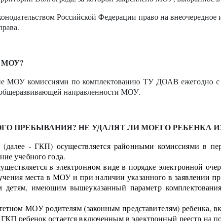
конодательством Российской Федерации право на внеочередное 
права.
 МОУ?
ие МОУ комиссиями по комплектованию ТУ ДОАВ ежегодно с 1
ы общеразвивающей направленности МОУ.
О ПРЕБЫВАНИЯ? НЕ УДАЛЯТ ЛИ МОЕГО РЕБЕНКА И
 (далее - ГКП) осуществляется районными комиссиями в пе
ние учебного года.
ществляется в электронном виде в порядке электронной очере
учения места в МОУ и при наличии указанного в заявлении п
 детям, имеющим вышеуказанный параметр комплектования,
тетном МОУ родителям (законным представителям) ребенка, вк
ГКП ребенок остается включенным в электронный реестр на по