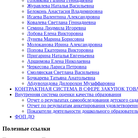
Головкова Галина Геннадьевна
Журавлева Наталья Васильевна
Белоконь Анастасия Владимировна
Исаева Валентина Александровна
Ковалева Светлана Геннадиевна
Семина Людмила Игоревна
Лобова Елена Викторовна
Лунева Марина Борисовна
Молоканова Ирина Александровна
Попова Екатерина Викторовна
Пригарина Наталья Евгеньевна
Аршимова Елена Николаевна
Черкесова Лариса Петровна
Смолянская Светлана Васильевна
Бочкарева Татьяна Анатольевна
Абдувохидова Дилорохон Музаффаровна
КОНТРАКТНАЯ СИСТЕМА В СФЕРЕ ЗАКУПОК ТОВ
Внутренняя система оценки качества образования
Отчет о результатах самообследования детского сад
Отчет по результатам анкетирования удовлетворен
Показатели деятельности дошкольного образовате
ФОП ДО
Полезные ссылки