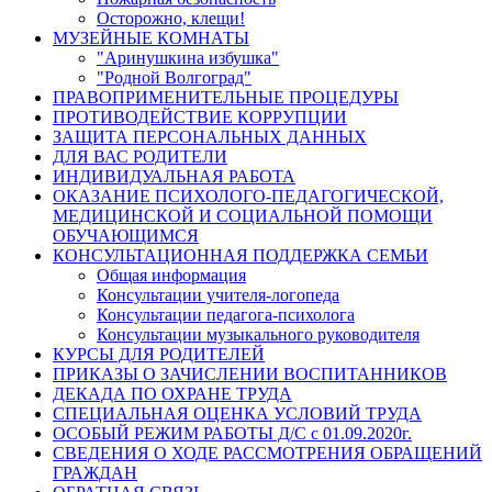
Осторожно, клещи!
МУЗЕЙНЫЕ КОМНАТЫ
"Аринушкина избушка"
"Родной Волгоград"
ПРАВОПРИМЕНИТЕЛЬНЫЕ ПРОЦЕДУРЫ
ПРОТИВОДЕЙСТВИЕ КОРРУПЦИИ
ЗАЩИТА ПЕРСОНАЛЬНЫХ ДАННЫХ
ДЛЯ ВАС РОДИТЕЛИ
ИНДИВИДУАЛЬНАЯ РАБОТА
ОКАЗАНИЕ ПСИХОЛОГО-ПЕДАГОГИЧЕСКОЙ,
МЕДИЦИНСКОЙ И СОЦИАЛЬНОЙ ПОМОЩИ
ОБУЧАЮЩИМСЯ
КОНСУЛЬТАЦИОННАЯ ПОДДЕРЖКА СЕМЬИ
Общая информация
Консультации учителя-логопеда
Консультации педагога-психолога
Консультации музыкального руководителя
КУРСЫ ДЛЯ РОДИТЕЛЕЙ
ПРИКАЗЫ О ЗАЧИСЛЕНИИ ВОСПИТАННИКОВ
ДЕКАДА ПО ОХРАНЕ ТРУДА
СПЕЦИАЛЬНАЯ ОЦЕНКА УСЛОВИЙ ТРУДА
ОСОБЫЙ РЕЖИМ РАБОТЫ Д/С с 01.09.2020г.
СВЕДЕНИЯ О ХОДЕ РАССМОТРЕНИЯ ОБРАЩЕНИЙ
ГРАЖДАН