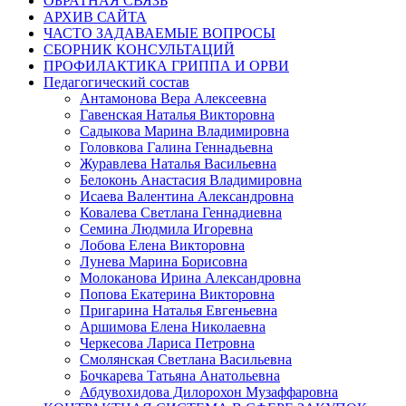
ОБРАТНАЯ СВЯЗЬ
АРХИВ САЙТА
ЧАСТО ЗАДАВАЕМЫЕ ВОПРОСЫ
СБОРНИК КОНСУЛЬТАЦИЙ
ПРОФИЛАКТИКА ГРИППА И ОРВИ
Педагогический состав
Антамонова Вера Алексеевна
Гавенская Наталья Викторовна
Садыкова Марина Владимировна
Головкова Галина Геннадьевна
Журавлева Наталья Васильевна
Белоконь Анастасия Владимировна
Исаева Валентина Александровна
Ковалева Светлана Геннадиевна
Семина Людмила Игоревна
Лобова Елена Викторовна
Лунева Марина Борисовна
Молоканова Ирина Александровна
Попова Екатерина Викторовна
Пригарина Наталья Евгеньевна
Аршимова Елена Николаевна
Черкесова Лариса Петровна
Смолянская Светлана Васильевна
Бочкарева Татьяна Анатольевна
Абдувохидова Дилорохон Музаффаровна