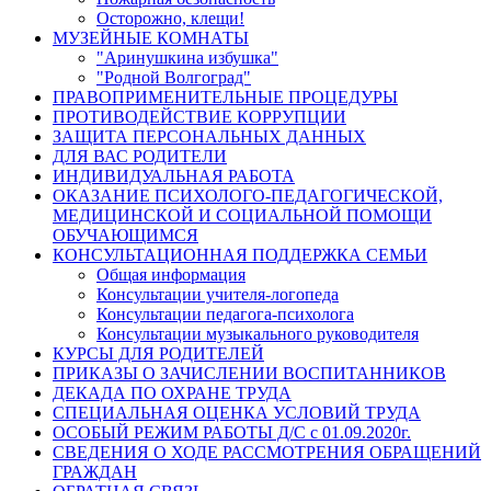
Осторожно, клещи!
МУЗЕЙНЫЕ КОМНАТЫ
"Аринушкина избушка"
"Родной Волгоград"
ПРАВОПРИМЕНИТЕЛЬНЫЕ ПРОЦЕДУРЫ
ПРОТИВОДЕЙСТВИЕ КОРРУПЦИИ
ЗАЩИТА ПЕРСОНАЛЬНЫХ ДАННЫХ
ДЛЯ ВАС РОДИТЕЛИ
ИНДИВИДУАЛЬНАЯ РАБОТА
ОКАЗАНИЕ ПСИХОЛОГО-ПЕДАГОГИЧЕСКОЙ,
МЕДИЦИНСКОЙ И СОЦИАЛЬНОЙ ПОМОЩИ
ОБУЧАЮЩИМСЯ
КОНСУЛЬТАЦИОННАЯ ПОДДЕРЖКА СЕМЬИ
Общая информация
Консультации учителя-логопеда
Консультации педагога-психолога
Консультации музыкального руководителя
КУРСЫ ДЛЯ РОДИТЕЛЕЙ
ПРИКАЗЫ О ЗАЧИСЛЕНИИ ВОСПИТАННИКОВ
ДЕКАДА ПО ОХРАНЕ ТРУДА
СПЕЦИАЛЬНАЯ ОЦЕНКА УСЛОВИЙ ТРУДА
ОСОБЫЙ РЕЖИМ РАБОТЫ Д/С с 01.09.2020г.
СВЕДЕНИЯ О ХОДЕ РАССМОТРЕНИЯ ОБРАЩЕНИЙ
ГРАЖДАН