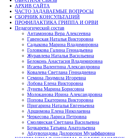
ОБРАТНАЯ СВЯЗЬ
АРХИВ САЙТА
ЧАСТО ЗАДАВАЕМЫЕ ВОПРОСЫ
СБОРНИК КОНСУЛЬТАЦИЙ
ПРОФИЛАКТИКА ГРИППА И ОРВИ
Педагогический состав
Антамонова Вера Алексеевна
Гавенская Наталья Викторовна
Садыкова Марина Владимировна
Головкова Галина Геннадьевна
Журавлева Наталья Васильевна
Белоконь Анастасия Владимировна
Исаева Валентина Александровна
Ковалева Светлана Геннадиевна
Семина Людмила Игоревна
Лобова Елена Викторовна
Лунева Марина Борисовна
Молоканова Ирина Александровна
Попова Екатерина Викторовна
Пригарина Наталья Евгеньевна
Аршимова Елена Николаевна
Черкесова Лариса Петровна
Смолянская Светлана Васильевна
Бочкарева Татьяна Анатольевна
Абдувохидова Дилорохон Музаффаровна