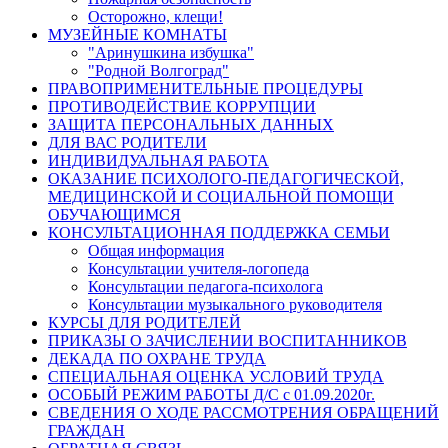
Осторожно, клещи!
МУЗЕЙНЫЕ КОМНАТЫ
"Аринушкина избушка"
"Родной Волгоград"
ПРАВОПРИМЕНИТЕЛЬНЫЕ ПРОЦЕДУРЫ
ПРОТИВОДЕЙСТВИЕ КОРРУПЦИИ
ЗАЩИТА ПЕРСОНАЛЬНЫХ ДАННЫХ
ДЛЯ ВАС РОДИТЕЛИ
ИНДИВИДУАЛЬНАЯ РАБОТА
ОКАЗАНИЕ ПСИХОЛОГО-ПЕДАГОГИЧЕСКОЙ,
МЕДИЦИНСКОЙ И СОЦИАЛЬНОЙ ПОМОЩИ
ОБУЧАЮЩИМСЯ
КОНСУЛЬТАЦИОННАЯ ПОДДЕРЖКА СЕМЬИ
Общая информация
Консультации учителя-логопеда
Консультации педагога-психолога
Консультации музыкального руководителя
КУРСЫ ДЛЯ РОДИТЕЛЕЙ
ПРИКАЗЫ О ЗАЧИСЛЕНИИ ВОСПИТАННИКОВ
ДЕКАДА ПО ОХРАНЕ ТРУДА
СПЕЦИАЛЬНАЯ ОЦЕНКА УСЛОВИЙ ТРУДА
ОСОБЫЙ РЕЖИМ РАБОТЫ Д/С с 01.09.2020г.
СВЕДЕНИЯ О ХОДЕ РАССМОТРЕНИЯ ОБРАЩЕНИЙ
ГРАЖДАН