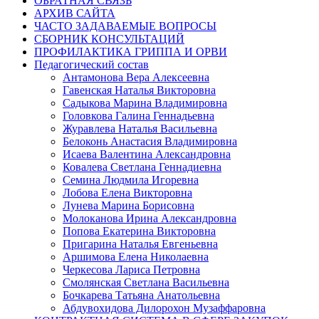
ОБРАТНАЯ СВЯЗЬ
АРХИВ САЙТА
ЧАСТО ЗАДАВАЕМЫЕ ВОПРОСЫ
СБОРНИК КОНСУЛЬТАЦИЙ
ПРОФИЛАКТИКА ГРИППА И ОРВИ
Педагогический состав
Антамонова Вера Алексеевна
Гавенская Наталья Викторовна
Садыкова Марина Владимировна
Головкова Галина Геннадьевна
Журавлева Наталья Васильевна
Белоконь Анастасия Владимировна
Исаева Валентина Александровна
Ковалева Светлана Геннадиевна
Семина Людмила Игоревна
Лобова Елена Викторовна
Лунева Марина Борисовна
Молоканова Ирина Александровна
Попова Екатерина Викторовна
Пригарина Наталья Евгеньевна
Аршимова Елена Николаевна
Черкесова Лариса Петровна
Смолянская Светлана Васильевна
Бочкарева Татьяна Анатольевна
Абдувохидова Дилорохон Музаффаровна