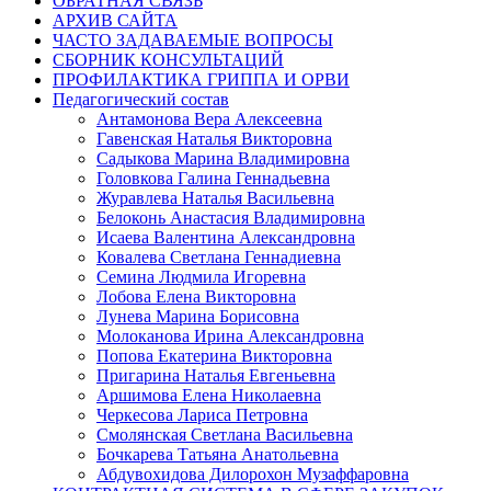
ОБРАТНАЯ СВЯЗЬ
АРХИВ САЙТА
ЧАСТО ЗАДАВАЕМЫЕ ВОПРОСЫ
СБОРНИК КОНСУЛЬТАЦИЙ
ПРОФИЛАКТИКА ГРИППА И ОРВИ
Педагогический состав
Антамонова Вера Алексеевна
Гавенская Наталья Викторовна
Садыкова Марина Владимировна
Головкова Галина Геннадьевна
Журавлева Наталья Васильевна
Белоконь Анастасия Владимировна
Исаева Валентина Александровна
Ковалева Светлана Геннадиевна
Семина Людмила Игоревна
Лобова Елена Викторовна
Лунева Марина Борисовна
Молоканова Ирина Александровна
Попова Екатерина Викторовна
Пригарина Наталья Евгеньевна
Аршимова Елена Николаевна
Черкесова Лариса Петровна
Смолянская Светлана Васильевна
Бочкарева Татьяна Анатольевна
Абдувохидова Дилорохон Музаффаровна