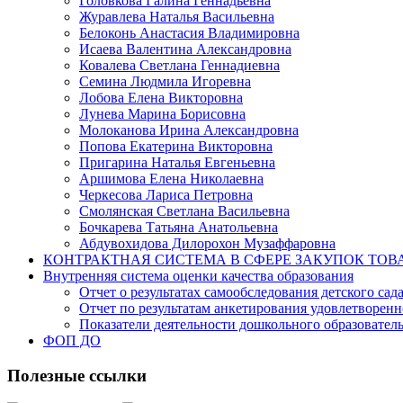
Головкова Галина Геннадьевна
Журавлева Наталья Васильевна
Белоконь Анастасия Владимировна
Исаева Валентина Александровна
Ковалева Светлана Геннадиевна
Семина Людмила Игоревна
Лобова Елена Викторовна
Лунева Марина Борисовна
Молоканова Ирина Александровна
Попова Екатерина Викторовна
Пригарина Наталья Евгеньевна
Аршимова Елена Николаевна
Черкесова Лариса Петровна
Смолянская Светлана Васильевна
Бочкарева Татьяна Анатольевна
Абдувохидова Дилорохон Музаффаровна
КОНТРАКТНАЯ СИСТЕМА В СФЕРЕ ЗАКУПОК ТОВ
Внутренняя система оценки качества образования
Отчет о результатах самообследования детского сад
Отчет по результатам анкетирования удовлетворен
Показатели деятельности дошкольного образовате
ФОП ДО
Полезные ссылки