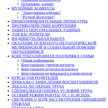
Осторожно, клещи!
МУЗЕЙНЫЕ КОМНАТЫ
"Аринушкина избушка"
"Родной Волгоград"
ПРАВОПРИМЕНИТЕЛЬНЫЕ ПРОЦЕДУРЫ
ПРОТИВОДЕЙСТВИЕ КОРРУПЦИИ
ЗАЩИТА ПЕРСОНАЛЬНЫХ ДАННЫХ
ДЛЯ ВАС РОДИТЕЛИ
ИНДИВИДУАЛЬНАЯ РАБОТА
ОКАЗАНИЕ ПСИХОЛОГО-ПЕДАГОГИЧЕСКОЙ,
МЕДИЦИНСКОЙ И СОЦИАЛЬНОЙ ПОМОЩИ
ОБУЧАЮЩИМСЯ
КОНСУЛЬТАЦИОННАЯ ПОДДЕРЖКА СЕМЬИ
Общая информация
Консультации учителя-логопеда
Консультации педагога-психолога
Консультации музыкального руководителя
КУРСЫ ДЛЯ РОДИТЕЛЕЙ
ПРИКАЗЫ О ЗАЧИСЛЕНИИ ВОСПИТАННИКОВ
ДЕКАДА ПО ОХРАНЕ ТРУДА
СПЕЦИАЛЬНАЯ ОЦЕНКА УСЛОВИЙ ТРУДА
ОСОБЫЙ РЕЖИМ РАБОТЫ Д/С с 01.09.2020г.
СВЕДЕНИЯ О ХОДЕ РАССМОТРЕНИЯ ОБРАЩЕНИЙ
ГРАЖДАН