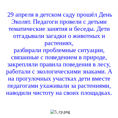
29 апреля в детском саду прошёл День
Эколят. Педагоги провели с детьми
тематические занятия и беседы. Дети
отгадыва
ли
загад
ки
о животных и
растениях
,
разб
ирали
проблемны
е
ситуаци
и
,
связанны
е
с поведением в природе
,
закрепл
яли
правил
а
поведения в лесу
,
работа
ли
с экологическими знаками
. А
н
а
прогулочных участках дети вместе
педагогами ухаживали за растениями,
наводили чистоту на своих площадках.