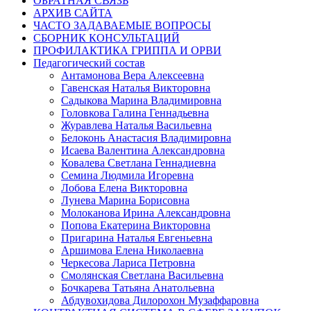
ОБРАТНАЯ СВЯЗЬ
АРХИВ САЙТА
ЧАСТО ЗАДАВАЕМЫЕ ВОПРОСЫ
СБОРНИК КОНСУЛЬТАЦИЙ
ПРОФИЛАКТИКА ГРИППА И ОРВИ
Педагогический состав
Антамонова Вера Алексеевна
Гавенская Наталья Викторовна
Садыкова Марина Владимировна
Головкова Галина Геннадьевна
Журавлева Наталья Васильевна
Белоконь Анастасия Владимировна
Исаева Валентина Александровна
Ковалева Светлана Геннадиевна
Семина Людмила Игоревна
Лобова Елена Викторовна
Лунева Марина Борисовна
Молоканова Ирина Александровна
Попова Екатерина Викторовна
Пригарина Наталья Евгеньевна
Аршимова Елена Николаевна
Черкесова Лариса Петровна
Смолянская Светлана Васильевна
Бочкарева Татьяна Анатольевна
Абдувохидова Дилорохон Музаффаровна