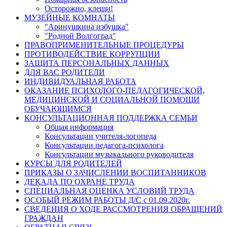
Осторожно, клещи!
МУЗЕЙНЫЕ КОМНАТЫ
"Аринушкина избушка"
"Родной Волгоград"
ПРАВОПРИМЕНИТЕЛЬНЫЕ ПРОЦЕДУРЫ
ПРОТИВОДЕЙСТВИЕ КОРРУПЦИИ
ЗАЩИТА ПЕРСОНАЛЬНЫХ ДАННЫХ
ДЛЯ ВАС РОДИТЕЛИ
ИНДИВИДУАЛЬНАЯ РАБОТА
ОКАЗАНИЕ ПСИХОЛОГО-ПЕДАГОГИЧЕСКОЙ,
МЕДИЦИНСКОЙ И СОЦИАЛЬНОЙ ПОМОЩИ
ОБУЧАЮЩИМСЯ
КОНСУЛЬТАЦИОННАЯ ПОДДЕРЖКА СЕМЬИ
Общая информация
Консультации учителя-логопеда
Консультации педагога-психолога
Консультации музыкального руководителя
КУРСЫ ДЛЯ РОДИТЕЛЕЙ
ПРИКАЗЫ О ЗАЧИСЛЕНИИ ВОСПИТАННИКОВ
ДЕКАДА ПО ОХРАНЕ ТРУДА
СПЕЦИАЛЬНАЯ ОЦЕНКА УСЛОВИЙ ТРУДА
ОСОБЫЙ РЕЖИМ РАБОТЫ Д/С с 01.09.2020г.
СВЕДЕНИЯ О ХОДЕ РАССМОТРЕНИЯ ОБРАЩЕНИЙ
ГРАЖДАН