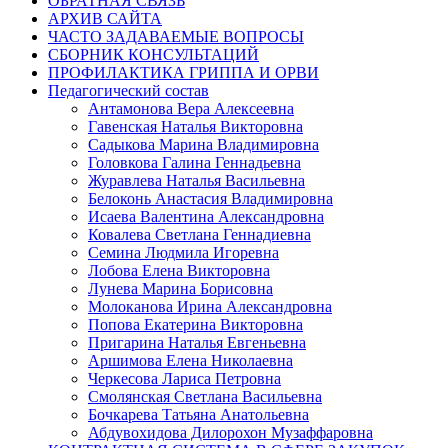
ОБРАТНАЯ СВЯЗЬ
АРХИВ САЙТА
ЧАСТО ЗАДАВАЕМЫЕ ВОПРОСЫ
СБОРНИК КОНСУЛЬТАЦИЙ
ПРОФИЛАКТИКА ГРИППА И ОРВИ
Педагогический состав
Антамонова Вера Алексеевна
Гавенская Наталья Викторовна
Садыкова Марина Владимировна
Головкова Галина Геннадьевна
Журавлева Наталья Васильевна
Белоконь Анастасия Владимировна
Исаева Валентина Александровна
Ковалева Светлана Геннадиевна
Семина Людмила Игоревна
Лобова Елена Викторовна
Лунева Марина Борисовна
Молоканова Ирина Александровна
Попова Екатерина Викторовна
Пригарина Наталья Евгеньевна
Аршимова Елена Николаевна
Черкесова Лариса Петровна
Смолянская Светлана Васильевна
Бочкарева Татьяна Анатольевна
Абдувохидова Дилорохон Музаффаровна