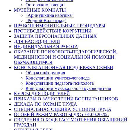
Осторожно, клещи!
МУЗЕЙНЫЕ КОМНАТЫ
"Аринушкина избушка"
"Родной Волгоград"
ПРАВОПРИМЕНИТЕЛЬНЫЕ ПРОЦЕДУРЫ
ПРОТИВОДЕЙСТВИЕ КОРРУПЦИИ
ЗАЩИТА ПЕРСОНАЛЬНЫХ ДАННЫХ
ДЛЯ ВАС РОДИТЕЛИ
ИНДИВИДУАЛЬНАЯ РАБОТА
ОКАЗАНИЕ ПСИХОЛОГО-ПЕДАГОГИЧЕСКОЙ,
МЕДИЦИНСКОЙ И СОЦИАЛЬНОЙ ПОМОЩИ
ОБУЧАЮЩИМСЯ
КОНСУЛЬТАЦИОННАЯ ПОДДЕРЖКА СЕМЬИ
Общая информация
Консультации учителя-логопеда
Консультации педагога-психолога
Консультации музыкального руководителя
КУРСЫ ДЛЯ РОДИТЕЛЕЙ
ПРИКАЗЫ О ЗАЧИСЛЕНИИ ВОСПИТАННИКОВ
ДЕКАДА ПО ОХРАНЕ ТРУДА
СПЕЦИАЛЬНАЯ ОЦЕНКА УСЛОВИЙ ТРУДА
ОСОБЫЙ РЕЖИМ РАБОТЫ Д/С с 01.09.2020г.
СВЕДЕНИЯ О ХОДЕ РАССМОТРЕНИЯ ОБРАЩЕНИЙ
ГРАЖДАН