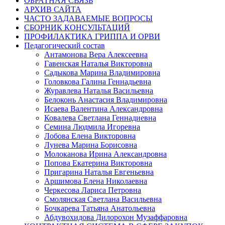
ОБРАТНАЯ СВЯЗЬ
АРХИВ САЙТА
ЧАСТО ЗАДАВАЕМЫЕ ВОПРОСЫ
СБОРНИК КОНСУЛЬТАЦИЙ
ПРОФИЛАКТИКА ГРИППА И ОРВИ
Педагогический состав
Антамонова Вера Алексеевна
Гавенская Наталья Викторовна
Садыкова Марина Владимировна
Головкова Галина Геннадьевна
Журавлева Наталья Васильевна
Белоконь Анастасия Владимировна
Исаева Валентина Александровна
Ковалева Светлана Геннадиевна
Семина Людмила Игоревна
Лобова Елена Викторовна
Лунева Марина Борисовна
Молоканова Ирина Александровна
Попова Екатерина Викторовна
Пригарина Наталья Евгеньевна
Аршимова Елена Николаевна
Черкесова Лариса Петровна
Смолянская Светлана Васильевна
Бочкарева Татьяна Анатольевна
Абдувохидова Дилорохон Музаффаровна