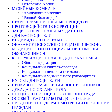
Осторожно, клещи!
МУЗЕЙНЫЕ КОМНАТЫ
"Аринушкина избушка"
"Родной Волгоград"
ПРАВОПРИМЕНИТЕЛЬНЫЕ ПРОЦЕДУРЫ
ПРОТИВОДЕЙСТВИЕ КОРРУПЦИИ
ЗАЩИТА ПЕРСОНАЛЬНЫХ ДАННЫХ
ДЛЯ ВАС РОДИТЕЛИ
ИНДИВИДУАЛЬНАЯ РАБОТА
ОКАЗАНИЕ ПСИХОЛОГО-ПЕДАГОГИЧЕСКОЙ,
МЕДИЦИНСКОЙ И СОЦИАЛЬНОЙ ПОМОЩИ
ОБУЧАЮЩИМСЯ
КОНСУЛЬТАЦИОННАЯ ПОДДЕРЖКА СЕМЬИ
Общая информация
Консультации учителя-логопеда
Консультации педагога-психолога
Консультации музыкального руководителя
КУРСЫ ДЛЯ РОДИТЕЛЕЙ
ПРИКАЗЫ О ЗАЧИСЛЕНИИ ВОСПИТАННИКОВ
ДЕКАДА ПО ОХРАНЕ ТРУДА
СПЕЦИАЛЬНАЯ ОЦЕНКА УСЛОВИЙ ТРУДА
ОСОБЫЙ РЕЖИМ РАБОТЫ Д/С с 01.09.2020г.
СВЕДЕНИЯ О ХОДЕ РАССМОТРЕНИЯ ОБРАЩЕНИЙ
ГРАЖДАН