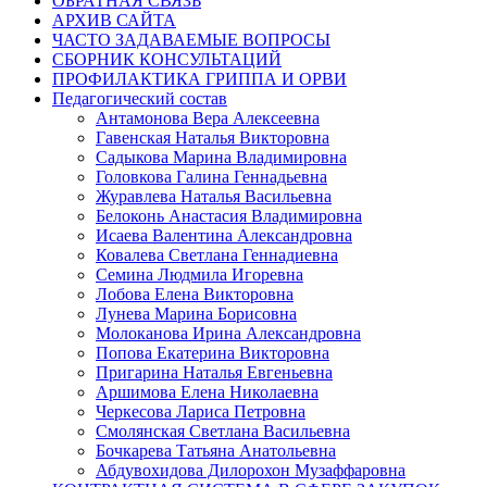
ОБРАТНАЯ СВЯЗЬ
АРХИВ САЙТА
ЧАСТО ЗАДАВАЕМЫЕ ВОПРОСЫ
СБОРНИК КОНСУЛЬТАЦИЙ
ПРОФИЛАКТИКА ГРИППА И ОРВИ
Педагогический состав
Антамонова Вера Алексеевна
Гавенская Наталья Викторовна
Садыкова Марина Владимировна
Головкова Галина Геннадьевна
Журавлева Наталья Васильевна
Белоконь Анастасия Владимировна
Исаева Валентина Александровна
Ковалева Светлана Геннадиевна
Семина Людмила Игоревна
Лобова Елена Викторовна
Лунева Марина Борисовна
Молоканова Ирина Александровна
Попова Екатерина Викторовна
Пригарина Наталья Евгеньевна
Аршимова Елена Николаевна
Черкесова Лариса Петровна
Смолянская Светлана Васильевна
Бочкарева Татьяна Анатольевна
Абдувохидова Дилорохон Музаффаровна