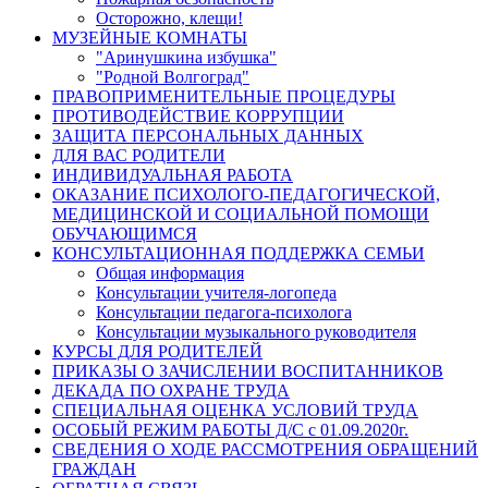
Осторожно, клещи!
МУЗЕЙНЫЕ КОМНАТЫ
"Аринушкина избушка"
"Родной Волгоград"
ПРАВОПРИМЕНИТЕЛЬНЫЕ ПРОЦЕДУРЫ
ПРОТИВОДЕЙСТВИЕ КОРРУПЦИИ
ЗАЩИТА ПЕРСОНАЛЬНЫХ ДАННЫХ
ДЛЯ ВАС РОДИТЕЛИ
ИНДИВИДУАЛЬНАЯ РАБОТА
ОКАЗАНИЕ ПСИХОЛОГО-ПЕДАГОГИЧЕСКОЙ,
МЕДИЦИНСКОЙ И СОЦИАЛЬНОЙ ПОМОЩИ
ОБУЧАЮЩИМСЯ
КОНСУЛЬТАЦИОННАЯ ПОДДЕРЖКА СЕМЬИ
Общая информация
Консультации учителя-логопеда
Консультации педагога-психолога
Консультации музыкального руководителя
КУРСЫ ДЛЯ РОДИТЕЛЕЙ
ПРИКАЗЫ О ЗАЧИСЛЕНИИ ВОСПИТАННИКОВ
ДЕКАДА ПО ОХРАНЕ ТРУДА
СПЕЦИАЛЬНАЯ ОЦЕНКА УСЛОВИЙ ТРУДА
ОСОБЫЙ РЕЖИМ РАБОТЫ Д/С с 01.09.2020г.
СВЕДЕНИЯ О ХОДЕ РАССМОТРЕНИЯ ОБРАЩЕНИЙ
ГРАЖДАН