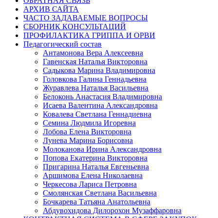
ОБРАТНАЯ СВЯЗЬ
АРХИВ САЙТА
ЧАСТО ЗАДАВАЕМЫЕ ВОПРОСЫ
СБОРНИК КОНСУЛЬТАЦИЙ
ПРОФИЛАКТИКА ГРИППА И ОРВИ
Педагогический состав
Антамонова Вера Алексеевна
Гавенская Наталья Викторовна
Садыкова Марина Владимировна
Головкова Галина Геннадьевна
Журавлева Наталья Васильевна
Белоконь Анастасия Владимировна
Исаева Валентина Александровна
Ковалева Светлана Геннадиевна
Семина Людмила Игоревна
Лобова Елена Викторовна
Лунева Марина Борисовна
Молоканова Ирина Александровна
Попова Екатерина Викторовна
Пригарина Наталья Евгеньевна
Аршимова Елена Николаевна
Черкесова Лариса Петровна
Смолянская Светлана Васильевна
Бочкарева Татьяна Анатольевна
Абдувохидова Дилорохон Музаффаровна