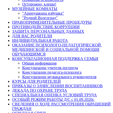
Осторожно, клещи!
МУЗЕЙНЫЕ КОМНАТЫ
"Аринушкина избушка"
"Родной Волгоград"
ПРАВОПРИМЕНИТЕЛЬНЫЕ ПРОЦЕДУРЫ
ПРОТИВОДЕЙСТВИЕ КОРРУПЦИИ
ЗАЩИТА ПЕРСОНАЛЬНЫХ ДАННЫХ
ДЛЯ ВАС РОДИТЕЛИ
ИНДИВИДУАЛЬНАЯ РАБОТА
ОКАЗАНИЕ ПСИХОЛОГО-ПЕДАГОГИЧЕСКОЙ,
МЕДИЦИНСКОЙ И СОЦИАЛЬНОЙ ПОМОЩИ
ОБУЧАЮЩИМСЯ
КОНСУЛЬТАЦИОННАЯ ПОДДЕРЖКА СЕМЬИ
Общая информация
Консультации учителя-логопеда
Консультации педагога-психолога
Консультации музыкального руководителя
КУРСЫ ДЛЯ РОДИТЕЛЕЙ
ПРИКАЗЫ О ЗАЧИСЛЕНИИ ВОСПИТАННИКОВ
ДЕКАДА ПО ОХРАНЕ ТРУДА
СПЕЦИАЛЬНАЯ ОЦЕНКА УСЛОВИЙ ТРУДА
ОСОБЫЙ РЕЖИМ РАБОТЫ Д/С с 01.09.2020г.
СВЕДЕНИЯ О ХОДЕ РАССМОТРЕНИЯ ОБРАЩЕНИЙ
ГРАЖДАН