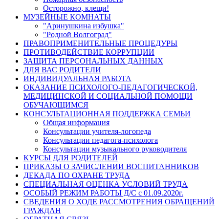
Осторожно, клещи!
МУЗЕЙНЫЕ КОМНАТЫ
"Аринушкина избушка"
"Родной Волгоград"
ПРАВОПРИМЕНИТЕЛЬНЫЕ ПРОЦЕДУРЫ
ПРОТИВОДЕЙСТВИЕ КОРРУПЦИИ
ЗАЩИТА ПЕРСОНАЛЬНЫХ ДАННЫХ
ДЛЯ ВАС РОДИТЕЛИ
ИНДИВИДУАЛЬНАЯ РАБОТА
ОКАЗАНИЕ ПСИХОЛОГО-ПЕДАГОГИЧЕСКОЙ,
МЕДИЦИНСКОЙ И СОЦИАЛЬНОЙ ПОМОЩИ
ОБУЧАЮЩИМСЯ
КОНСУЛЬТАЦИОННАЯ ПОДДЕРЖКА СЕМЬИ
Общая информация
Консультации учителя-логопеда
Консультации педагога-психолога
Консультации музыкального руководителя
КУРСЫ ДЛЯ РОДИТЕЛЕЙ
ПРИКАЗЫ О ЗАЧИСЛЕНИИ ВОСПИТАННИКОВ
ДЕКАДА ПО ОХРАНЕ ТРУДА
СПЕЦИАЛЬНАЯ ОЦЕНКА УСЛОВИЙ ТРУДА
ОСОБЫЙ РЕЖИМ РАБОТЫ Д/С с 01.09.2020г.
СВЕДЕНИЯ О ХОДЕ РАССМОТРЕНИЯ ОБРАЩЕНИЙ
ГРАЖДАН