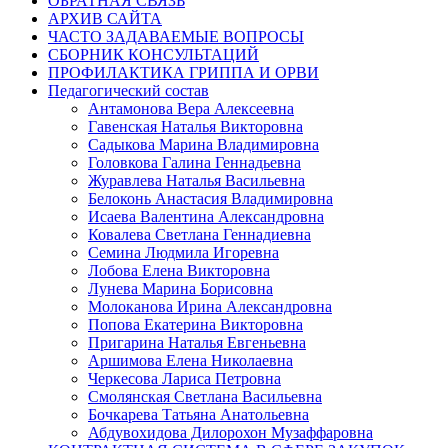
ОБРАТНАЯ СВЯЗЬ
АРХИВ САЙТА
ЧАСТО ЗАДАВАЕМЫЕ ВОПРОСЫ
СБОРНИК КОНСУЛЬТАЦИЙ
ПРОФИЛАКТИКА ГРИППА И ОРВИ
Педагогический состав
Антамонова Вера Алексеевна
Гавенская Наталья Викторовна
Садыкова Марина Владимировна
Головкова Галина Геннадьевна
Журавлева Наталья Васильевна
Белоконь Анастасия Владимировна
Исаева Валентина Александровна
Ковалева Светлана Геннадиевна
Семина Людмила Игоревна
Лобова Елена Викторовна
Лунева Марина Борисовна
Молоканова Ирина Александровна
Попова Екатерина Викторовна
Пригарина Наталья Евгеньевна
Аршимова Елена Николаевна
Черкесова Лариса Петровна
Смолянская Светлана Васильевна
Бочкарева Татьяна Анатольевна
Абдувохидова Дилорохон Музаффаровна