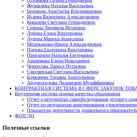
Головкова Галина Геннадьевна
Журавлева Наталья Васильевна
Белоконь Анастасия Владимировна
Исаева Валентина Александровна
Ковалева Светлана Геннадиевна
Семина Людмила Игоревна
Лобова Елена Викторовна
Лунева Марина Борисовна
Молоканова Ирина Александровна
Попова Екатерина Викторовна
Пригарина Наталья Евгеньевна
Аршимова Елена Николаевна
Черкесова Лариса Петровна
Смолянская Светлана Васильевна
Бочкарева Татьяна Анатольевна
Абдувохидова Дилорохон Музаффаровна
КОНТРАКТНАЯ СИСТЕМА В СФЕРЕ ЗАКУПОК ТОВ
Внутренняя система оценки качества образования
Отчет о результатах самообследования детского сад
Отчет по результатам анкетирования удовлетворен
Показатели деятельности дошкольного образовате
ФОП ДО
Полезные ссылки