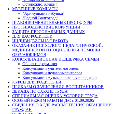
Осторожно, клещи!
МУЗЕЙНЫЕ КОМНАТЫ
"Аринушкина избушка"
"Родной Волгоград"
ПРАВОПРИМЕНИТЕЛЬНЫЕ ПРОЦЕДУРЫ
ПРОТИВОДЕЙСТВИЕ КОРРУПЦИИ
ЗАЩИТА ПЕРСОНАЛЬНЫХ ДАННЫХ
ДЛЯ ВАС РОДИТЕЛИ
ИНДИВИДУАЛЬНАЯ РАБОТА
ОКАЗАНИЕ ПСИХОЛОГО-ПЕДАГОГИЧЕСКОЙ,
МЕДИЦИНСКОЙ И СОЦИАЛЬНОЙ ПОМОЩИ
ОБУЧАЮЩИМСЯ
КОНСУЛЬТАЦИОННАЯ ПОДДЕРЖКА СЕМЬИ
Общая информация
Консультации учителя-логопеда
Консультации педагога-психолога
Консультации музыкального руководителя
КУРСЫ ДЛЯ РОДИТЕЛЕЙ
ПРИКАЗЫ О ЗАЧИСЛЕНИИ ВОСПИТАННИКОВ
ДЕКАДА ПО ОХРАНЕ ТРУДА
СПЕЦИАЛЬНАЯ ОЦЕНКА УСЛОВИЙ ТРУДА
ОСОБЫЙ РЕЖИМ РАБОТЫ Д/С с 01.09.2020г.
СВЕДЕНИЯ О ХОДЕ РАССМОТРЕНИЯ ОБРАЩЕНИЙ
ГРАЖДАН