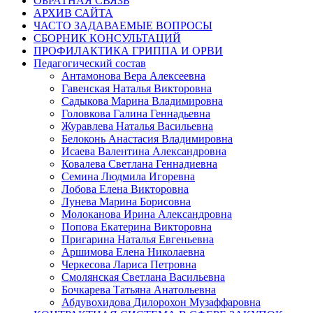
ОБРАТНАЯ СВЯЗЬ
АРХИВ САЙТА
ЧАСТО ЗАДАВАЕМЫЕ ВОПРОСЫ
СБОРНИК КОНСУЛЬТАЦИЙ
ПРОФИЛАКТИКА ГРИППА И ОРВИ
Педагогический состав
Антамонова Вера Алексеевна
Гавенская Наталья Викторовна
Садыкова Марина Владимировна
Головкова Галина Геннадьевна
Журавлева Наталья Васильевна
Белоконь Анастасия Владимировна
Исаева Валентина Александровна
Ковалева Светлана Геннадиевна
Семина Людмила Игоревна
Лобова Елена Викторовна
Лунева Марина Борисовна
Молоканова Ирина Александровна
Попова Екатерина Викторовна
Пригарина Наталья Евгеньевна
Аршимова Елена Николаевна
Черкесова Лариса Петровна
Смолянская Светлана Васильевна
Бочкарева Татьяна Анатольевна
Абдувохидова Дилорохон Музаффаровна