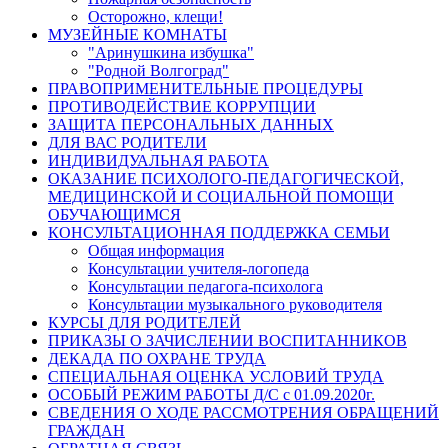
Осторожно, клещи!
МУЗЕЙНЫЕ КОМНАТЫ
"Аринушкина избушка"
"Родной Волгоград"
ПРАВОПРИМЕНИТЕЛЬНЫЕ ПРОЦЕДУРЫ
ПРОТИВОДЕЙСТВИЕ КОРРУПЦИИ
ЗАЩИТА ПЕРСОНАЛЬНЫХ ДАННЫХ
ДЛЯ ВАС РОДИТЕЛИ
ИНДИВИДУАЛЬНАЯ РАБОТА
ОКАЗАНИЕ ПСИХОЛОГО-ПЕДАГОГИЧЕСКОЙ,
МЕДИЦИНСКОЙ И СОЦИАЛЬНОЙ ПОМОЩИ
ОБУЧАЮЩИМСЯ
КОНСУЛЬТАЦИОННАЯ ПОДДЕРЖКА СЕМЬИ
Общая информация
Консультации учителя-логопеда
Консультации педагога-психолога
Консультации музыкального руководителя
КУРСЫ ДЛЯ РОДИТЕЛЕЙ
ПРИКАЗЫ О ЗАЧИСЛЕНИИ ВОСПИТАННИКОВ
ДЕКАДА ПО ОХРАНЕ ТРУДА
СПЕЦИАЛЬНАЯ ОЦЕНКА УСЛОВИЙ ТРУДА
ОСОБЫЙ РЕЖИМ РАБОТЫ Д/С с 01.09.2020г.
СВЕДЕНИЯ О ХОДЕ РАССМОТРЕНИЯ ОБРАЩЕНИЙ
ГРАЖДАН