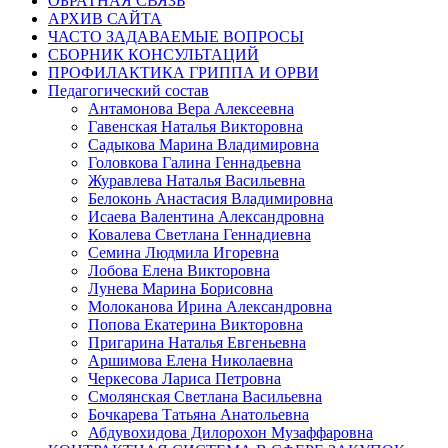
ОБРАТНАЯ СВЯЗЬ
АРХИВ САЙТА
ЧАСТО ЗАДАВАЕМЫЕ ВОПРОСЫ
СБОРНИК КОНСУЛЬТАЦИЙ
ПРОФИЛАКТИКА ГРИППА И ОРВИ
Педагогический состав
Антамонова Вера Алексеевна
Гавенская Наталья Викторовна
Садыкова Марина Владимировна
Головкова Галина Геннадьевна
Журавлева Наталья Васильевна
Белоконь Анастасия Владимировна
Исаева Валентина Александровна
Ковалева Светлана Геннадиевна
Семина Людмила Игоревна
Лобова Елена Викторовна
Лунева Марина Борисовна
Молоканова Ирина Александровна
Попова Екатерина Викторовна
Пригарина Наталья Евгеньевна
Аршимова Елена Николаевна
Черкесова Лариса Петровна
Смолянская Светлана Васильевна
Бочкарева Татьяна Анатольевна
Абдувохидова Дилорохон Музаффаровна