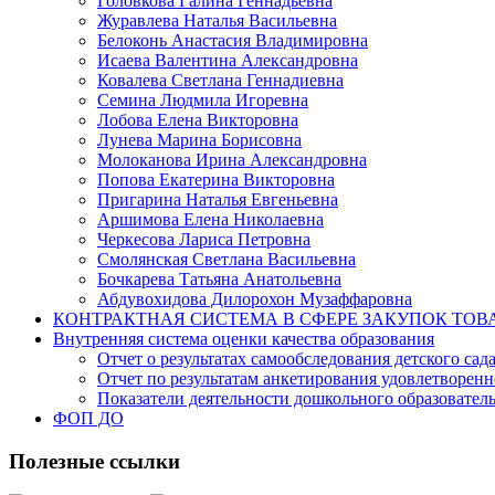
Головкова Галина Геннадьевна
Журавлева Наталья Васильевна
Белоконь Анастасия Владимировна
Исаева Валентина Александровна
Ковалева Светлана Геннадиевна
Семина Людмила Игоревна
Лобова Елена Викторовна
Лунева Марина Борисовна
Молоканова Ирина Александровна
Попова Екатерина Викторовна
Пригарина Наталья Евгеньевна
Аршимова Елена Николаевна
Черкесова Лариса Петровна
Смолянская Светлана Васильевна
Бочкарева Татьяна Анатольевна
Абдувохидова Дилорохон Музаффаровна
КОНТРАКТНАЯ СИСТЕМА В СФЕРЕ ЗАКУПОК ТОВ
Внутренняя система оценки качества образования
Отчет о результатах самообследования детского сад
Отчет по результатам анкетирования удовлетворен
Показатели деятельности дошкольного образовате
ФОП ДО
Полезные ссылки