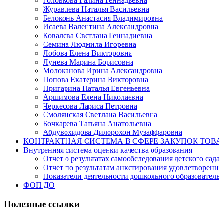
Головкова Галина Геннадьевна
Журавлева Наталья Васильевна
Белоконь Анастасия Владимировна
Исаева Валентина Александровна
Ковалева Светлана Геннадиевна
Семина Людмила Игоревна
Лобова Елена Викторовна
Лунева Марина Борисовна
Молоканова Ирина Александровна
Попова Екатерина Викторовна
Пригарина Наталья Евгеньевна
Аршимова Елена Николаевна
Черкесова Лариса Петровна
Смолянская Светлана Васильевна
Бочкарева Татьяна Анатольевна
Абдувохидова Дилорохон Музаффаровна
КОНТРАКТНАЯ СИСТЕМА В СФЕРЕ ЗАКУПОК ТОВ
Внутренняя система оценки качества образования
Отчет о результатах самообследования детского сад
Отчет по результатам анкетирования удовлетворен
Показатели деятельности дошкольного образовате
ФОП ДО
Полезные ссылки