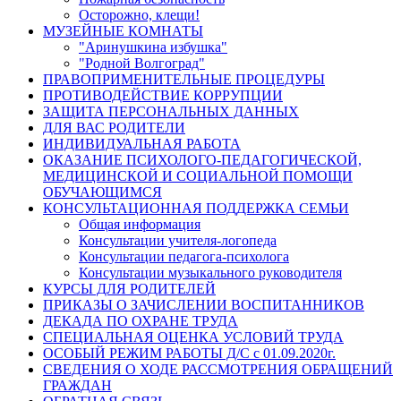
Осторожно, клещи!
МУЗЕЙНЫЕ КОМНАТЫ
"Аринушкина избушка"
"Родной Волгоград"
ПРАВОПРИМЕНИТЕЛЬНЫЕ ПРОЦЕДУРЫ
ПРОТИВОДЕЙСТВИЕ КОРРУПЦИИ
ЗАЩИТА ПЕРСОНАЛЬНЫХ ДАННЫХ
ДЛЯ ВАС РОДИТЕЛИ
ИНДИВИДУАЛЬНАЯ РАБОТА
ОКАЗАНИЕ ПСИХОЛОГО-ПЕДАГОГИЧЕСКОЙ,
МЕДИЦИНСКОЙ И СОЦИАЛЬНОЙ ПОМОЩИ
ОБУЧАЮЩИМСЯ
КОНСУЛЬТАЦИОННАЯ ПОДДЕРЖКА СЕМЬИ
Общая информация
Консультации учителя-логопеда
Консультации педагога-психолога
Консультации музыкального руководителя
КУРСЫ ДЛЯ РОДИТЕЛЕЙ
ПРИКАЗЫ О ЗАЧИСЛЕНИИ ВОСПИТАННИКОВ
ДЕКАДА ПО ОХРАНЕ ТРУДА
СПЕЦИАЛЬНАЯ ОЦЕНКА УСЛОВИЙ ТРУДА
ОСОБЫЙ РЕЖИМ РАБОТЫ Д/С с 01.09.2020г.
СВЕДЕНИЯ О ХОДЕ РАССМОТРЕНИЯ ОБРАЩЕНИЙ
ГРАЖДАН