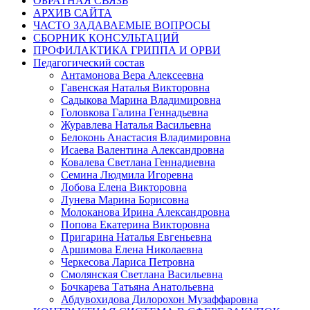
ОБРАТНАЯ СВЯЗЬ
АРХИВ САЙТА
ЧАСТО ЗАДАВАЕМЫЕ ВОПРОСЫ
СБОРНИК КОНСУЛЬТАЦИЙ
ПРОФИЛАКТИКА ГРИППА И ОРВИ
Педагогический состав
Антамонова Вера Алексеевна
Гавенская Наталья Викторовна
Садыкова Марина Владимировна
Головкова Галина Геннадьевна
Журавлева Наталья Васильевна
Белоконь Анастасия Владимировна
Исаева Валентина Александровна
Ковалева Светлана Геннадиевна
Семина Людмила Игоревна
Лобова Елена Викторовна
Лунева Марина Борисовна
Молоканова Ирина Александровна
Попова Екатерина Викторовна
Пригарина Наталья Евгеньевна
Аршимова Елена Николаевна
Черкесова Лариса Петровна
Смолянская Светлана Васильевна
Бочкарева Татьяна Анатольевна
Абдувохидова Дилорохон Музаффаровна