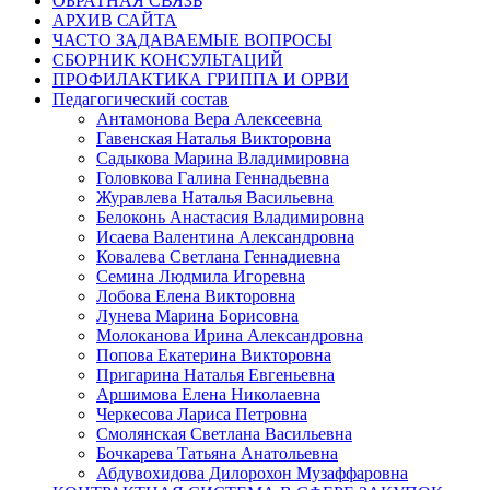
ОБРАТНАЯ СВЯЗЬ
АРХИВ САЙТА
ЧАСТО ЗАДАВАЕМЫЕ ВОПРОСЫ
СБОРНИК КОНСУЛЬТАЦИЙ
ПРОФИЛАКТИКА ГРИППА И ОРВИ
Педагогический состав
Антамонова Вера Алексеевна
Гавенская Наталья Викторовна
Садыкова Марина Владимировна
Головкова Галина Геннадьевна
Журавлева Наталья Васильевна
Белоконь Анастасия Владимировна
Исаева Валентина Александровна
Ковалева Светлана Геннадиевна
Семина Людмила Игоревна
Лобова Елена Викторовна
Лунева Марина Борисовна
Молоканова Ирина Александровна
Попова Екатерина Викторовна
Пригарина Наталья Евгеньевна
Аршимова Елена Николаевна
Черкесова Лариса Петровна
Смолянская Светлана Васильевна
Бочкарева Татьяна Анатольевна
Абдувохидова Дилорохон Музаффаровна