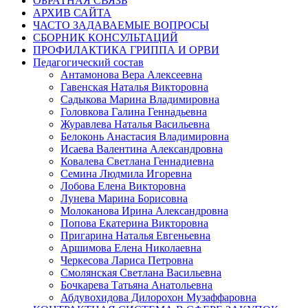
ОБРАТНАЯ СВЯЗЬ
АРХИВ САЙТА
ЧАСТО ЗАДАВАЕМЫЕ ВОПРОСЫ
СБОРНИК КОНСУЛЬТАЦИЙ
ПРОФИЛАКТИКА ГРИППА И ОРВИ
Педагогический состав
Антамонова Вера Алексеевна
Гавенская Наталья Викторовна
Садыкова Марина Владимировна
Головкова Галина Геннадьевна
Журавлева Наталья Васильевна
Белоконь Анастасия Владимировна
Исаева Валентина Александровна
Ковалева Светлана Геннадиевна
Семина Людмила Игоревна
Лобова Елена Викторовна
Лунева Марина Борисовна
Молоканова Ирина Александровна
Попова Екатерина Викторовна
Пригарина Наталья Евгеньевна
Аршимова Елена Николаевна
Черкесова Лариса Петровна
Смолянская Светлана Васильевна
Бочкарева Татьяна Анатольевна
Абдувохидова Дилорохон Музаффаровна