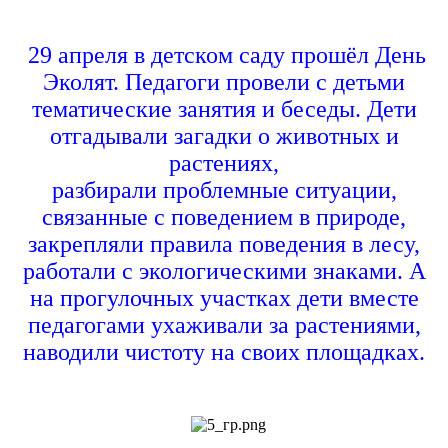
29 апреля в детском саду прошёл День
Эколят. Педагоги провели с детьми
тематические занятия и беседы. Дети
отгадыва
ли
загад
ки
о животных и
растениях
,
разб
ирали
проблемны
е
ситуаци
и
,
связанны
е
с поведением в природе
,
закрепл
яли
правил
а
поведения в лесу
,
работа
ли
с экологическими знаками
. А
н
а
прогулочных участках дети вместе
педагогами ухаживали за растениями,
наводили чистоту на своих площадках.