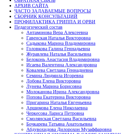
ОБРАТНАЯ СВЯЗЬ
АРХИВ САЙТА
ЧАСТО ЗАДАВАЕМЫЕ ВОПРОСЫ
СБОРНИК КОНСУЛЬТАЦИЙ
ПРОФИЛАКТИКА ГРИППА И ОРВИ
Педагогический состав
Антамонова Вера Алексеевна
Гавенская Наталья Викторовна
Садыкова Марина Владимировна
Головкова Галина Геннадьевна
Журавлева Наталья Васильевна
Белоконь Анастасия Владимировна
Исаева Валентина Александровна
Ковалева Светлана Геннадиевна
Семина Людмила Игоревна
Лобова Елена Викторовна
Лунева Марина Борисовна
Молоканова Ирина Александровна
Попова Екатерина Викторовна
Пригарина Наталья Евгеньевна
Аршимова Елена Николаевна
Черкесова Лариса Петровна
Смолянская Светлана Васильевна
Бочкарева Татьяна Анатольевна
Абдувохидова Дилорохон Музаффаровна