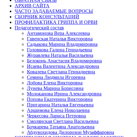
ОБРАТНАЯ СВЯЗЬ
АРХИВ САЙТА
ЧАСТО ЗАДАВАЕМЫЕ ВОПРОСЫ
СБОРНИК КОНСУЛЬТАЦИЙ
ПРОФИЛАКТИКА ГРИППА И ОРВИ
Педагогический состав
Антамонова Вера Алексеевна
Гавенская Наталья Викторовна
Садыкова Марина Владимировна
Головкова Галина Геннадьевна
Журавлева Наталья Васильевна
Белоконь Анастасия Владимировна
Исаева Валентина Александровна
Ковалева Светлана Геннадиевна
Семина Людмила Игоревна
Лобова Елена Викторовна
Лунева Марина Борисовна
Молоканова Ирина Александровна
Попова Екатерина Викторовна
Пригарина Наталья Евгеньевна
Аршимова Елена Николаевна
Черкесова Лариса Петровна
Смолянская Светлана Васильевна
Бочкарева Татьяна Анатольевна
Абдувохидова Дилорохон Музаффаровна