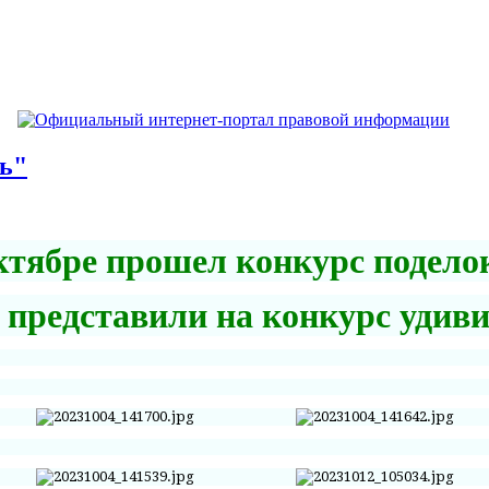
нь"
октябре прошел конкурс подело
и представили на конкурс удив