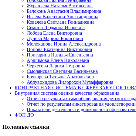
Головкова Галина Геннадьевна
Журавлева Наталья Васильевна
Белоконь Анастасия Владимировна
Исаева Валентина Александровна
Ковалева Светлана Геннадиевна
Семина Людмила Игоревна
Лобова Елена Викторовна
Лунева Марина Борисовна
Молоканова Ирина Александровна
Попова Екатерина Викторовна
Пригарина Наталья Евгеньевна
Аршимова Елена Николаевна
Черкесова Лариса Петровна
Смолянская Светлана Васильевна
Бочкарева Татьяна Анатольевна
Абдувохидова Дилорохон Музаффаровна
КОНТРАКТНАЯ СИСТЕМА В СФЕРЕ ЗАКУПОК ТОВ
Внутренняя система оценки качества образования
Отчет о результатах самообследования детского сад
Отчет по результатам анкетирования удовлетворен
Показатели деятельности дошкольного образовате
ФОП ДО
Полезные ссылки