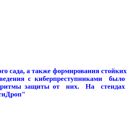
 сада, а также формирования стойких
оведения с киберпреступниками было
горитмы защиты от них. На стендах
нтиДроп"