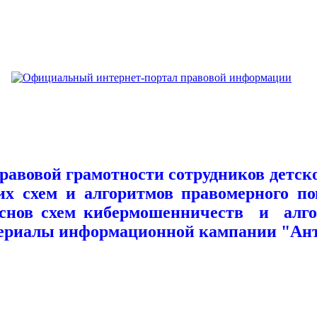
й грамотности сотрудников детского
их схем и алгоритмов правомерного п
 основ схем кибермошенничеств и ал
атериалы информационной кампании "А