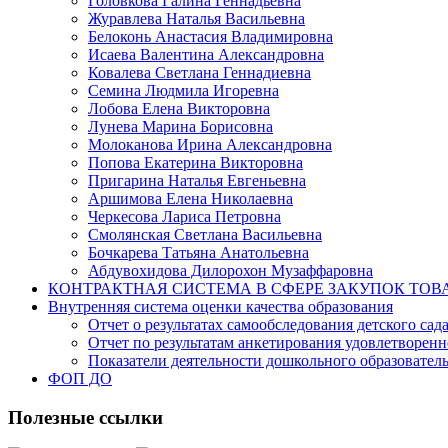
Головкова Галина Геннадьевна
Журавлева Наталья Васильевна
Белоконь Анастасия Владимировна
Исаева Валентина Александровна
Ковалева Светлана Геннадиевна
Семина Людмила Игоревна
Лобова Елена Викторовна
Лунева Марина Борисовна
Молоканова Ирина Александровна
Попова Екатерина Викторовна
Пригарина Наталья Евгеньевна
Аршимова Елена Николаевна
Черкесова Лариса Петровна
Смолянская Светлана Васильевна
Бочкарева Татьяна Анатольевна
Абдувохидова Дилорохон Музаффаровна
КОНТРАКТНАЯ СИСТЕМА В СФЕРЕ ЗАКУПОК ТОВ
Внутренняя система оценки качества образования
Отчет о результатах самообследования детского сад
Отчет по результатам анкетирования удовлетворен
Показатели деятельности дошкольного образовате
ФОП ДО
Полезные ссылки