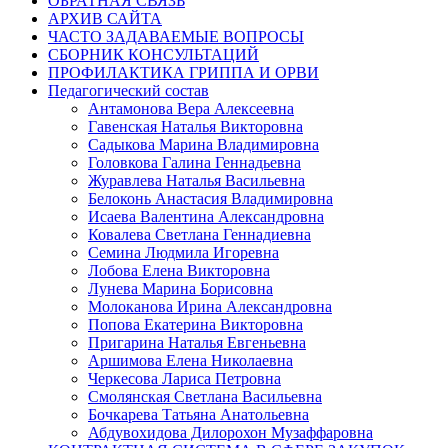
ОБРАТНАЯ СВЯЗЬ
АРХИВ САЙТА
ЧАСТО ЗАДАВАЕМЫЕ ВОПРОСЫ
СБОРНИК КОНСУЛЬТАЦИЙ
ПРОФИЛАКТИКА ГРИППА И ОРВИ
Педагогический состав
Антамонова Вера Алексеевна
Гавенская Наталья Викторовна
Садыкова Марина Владимировна
Головкова Галина Геннадьевна
Журавлева Наталья Васильевна
Белоконь Анастасия Владимировна
Исаева Валентина Александровна
Ковалева Светлана Геннадиевна
Семина Людмила Игоревна
Лобова Елена Викторовна
Лунева Марина Борисовна
Молоканова Ирина Александровна
Попова Екатерина Викторовна
Пригарина Наталья Евгеньевна
Аршимова Елена Николаевна
Черкесова Лариса Петровна
Смолянская Светлана Васильевна
Бочкарева Татьяна Анатольевна
Абдувохидова Дилорохон Музаффаровна