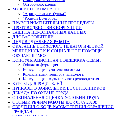
Осторожно, клещи!
МУЗЕЙНЫЕ КОМНАТЫ
"Аринушкина избушка"
"Родной Волгоград"
ПРАВОПРИМЕНИТЕЛЬНЫЕ ПРОЦЕДУРЫ
ПРОТИВОДЕЙСТВИЕ КОРРУПЦИИ
ЗАЩИТА ПЕРСОНАЛЬНЫХ ДАННЫХ
ДЛЯ ВАС РОДИТЕЛИ
ИНДИВИДУАЛЬНАЯ РАБОТА
ОКАЗАНИЕ ПСИХОЛОГО-ПЕДАГОГИЧЕСКОЙ,
МЕДИЦИНСКОЙ И СОЦИАЛЬНОЙ ПОМОЩИ
ОБУЧАЮЩИМСЯ
КОНСУЛЬТАЦИОННАЯ ПОДДЕРЖКА СЕМЬИ
Общая информация
Консультации учителя-логопеда
Консультации педагога-психолога
Консультации музыкального руководителя
КУРСЫ ДЛЯ РОДИТЕЛЕЙ
ПРИКАЗЫ О ЗАЧИСЛЕНИИ ВОСПИТАННИКОВ
ДЕКАДА ПО ОХРАНЕ ТРУДА
СПЕЦИАЛЬНАЯ ОЦЕНКА УСЛОВИЙ ТРУДА
ОСОБЫЙ РЕЖИМ РАБОТЫ Д/С с 01.09.2020г.
СВЕДЕНИЯ О ХОДЕ РАССМОТРЕНИЯ ОБРАЩЕНИЙ
ГРАЖДАН