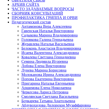
ОБРАТНАЯ СВЯЗЬ
АРХИВ САЙТА
ЧАСТО ЗАДАВАЕМЫЕ ВОПРОСЫ
СБОРНИК КОНСУЛЬТАЦИЙ
ПРОФИЛАКТИКА ГРИППА И ОРВИ
Педагогический состав
Антамонова Вера Алексеевна
Гавенская Наталья Викторовна
Садыкова Марина Владимировна
Головкова Галина Геннадьевна
Журавлева Наталья Васильевна
Белоконь Анастасия Владимировна
Исаева Валентина Александровна
Ковалева Светлана Геннадиевна
Семина Людмила Игоревна
Лобова Елена Викторовна
Лунева Марина Борисовна
Молоканова Ирина Александровна
Попова Екатерина Викторовна
Пригарина Наталья Евгеньевна
Аршимова Елена Николаевна
Черкесова Лариса Петровна
Смолянская Светлана Васильевна
Бочкарева Татьяна Анатольевна
Абдувохидова Дилорохон Музаффаровна