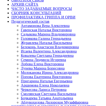
ОБРАТНАЯ СВЯЗЬ
АРХИВ САЙТА
ЧАСТО ЗАДАВАЕМЫЕ ВОПРОСЫ
СБОРНИК КОНСУЛЬТАЦИЙ
ПРОФИЛАКТИКА ГРИППА И ОРВИ
Педагогический состав
Антамонова Вера Алексеевна
Гавенская Наталья Викторовна
Садыкова Марина Владимировна
Головкова Галина Геннадьевна
Журавлева Наталья Васильевна
Белоконь Анастасия Владимировна
Исаева Валентина Александровна
Ковалева Светлана Геннадиевна
Семина Людмила Игоревна
Лобова Елена Викторовна
Лунева Марина Борисовна
Молоканова Ирина Александровна
Попова Екатерина Викторовна
Пригарина Наталья Евгеньевна
Аршимова Елена Николаевна
Черкесова Лариса Петровна
Смолянская Светлана Васильевна
Бочкарева Татьяна Анатольевна
Абдувохидова Дилорохон Музаффаровна