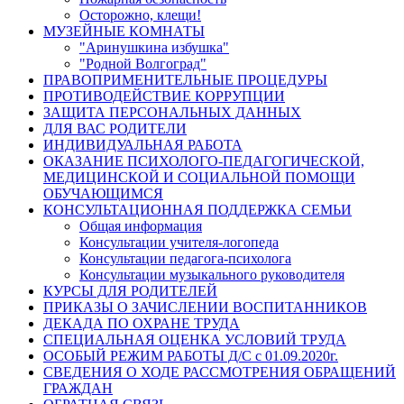
Осторожно, клещи!
МУЗЕЙНЫЕ КОМНАТЫ
"Аринушкина избушка"
"Родной Волгоград"
ПРАВОПРИМЕНИТЕЛЬНЫЕ ПРОЦЕДУРЫ
ПРОТИВОДЕЙСТВИЕ КОРРУПЦИИ
ЗАЩИТА ПЕРСОНАЛЬНЫХ ДАННЫХ
ДЛЯ ВАС РОДИТЕЛИ
ИНДИВИДУАЛЬНАЯ РАБОТА
ОКАЗАНИЕ ПСИХОЛОГО-ПЕДАГОГИЧЕСКОЙ,
МЕДИЦИНСКОЙ И СОЦИАЛЬНОЙ ПОМОЩИ
ОБУЧАЮЩИМСЯ
КОНСУЛЬТАЦИОННАЯ ПОДДЕРЖКА СЕМЬИ
Общая информация
Консультации учителя-логопеда
Консультации педагога-психолога
Консультации музыкального руководителя
КУРСЫ ДЛЯ РОДИТЕЛЕЙ
ПРИКАЗЫ О ЗАЧИСЛЕНИИ ВОСПИТАННИКОВ
ДЕКАДА ПО ОХРАНЕ ТРУДА
СПЕЦИАЛЬНАЯ ОЦЕНКА УСЛОВИЙ ТРУДА
ОСОБЫЙ РЕЖИМ РАБОТЫ Д/С с 01.09.2020г.
СВЕДЕНИЯ О ХОДЕ РАССМОТРЕНИЯ ОБРАЩЕНИЙ
ГРАЖДАН