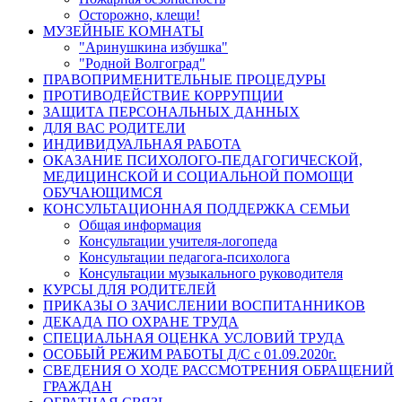
Осторожно, клещи!
МУЗЕЙНЫЕ КОМНАТЫ
"Аринушкина избушка"
"Родной Волгоград"
ПРАВОПРИМЕНИТЕЛЬНЫЕ ПРОЦЕДУРЫ
ПРОТИВОДЕЙСТВИЕ КОРРУПЦИИ
ЗАЩИТА ПЕРСОНАЛЬНЫХ ДАННЫХ
ДЛЯ ВАС РОДИТЕЛИ
ИНДИВИДУАЛЬНАЯ РАБОТА
ОКАЗАНИЕ ПСИХОЛОГО-ПЕДАГОГИЧЕСКОЙ,
МЕДИЦИНСКОЙ И СОЦИАЛЬНОЙ ПОМОЩИ
ОБУЧАЮЩИМСЯ
КОНСУЛЬТАЦИОННАЯ ПОДДЕРЖКА СЕМЬИ
Общая информация
Консультации учителя-логопеда
Консультации педагога-психолога
Консультации музыкального руководителя
КУРСЫ ДЛЯ РОДИТЕЛЕЙ
ПРИКАЗЫ О ЗАЧИСЛЕНИИ ВОСПИТАННИКОВ
ДЕКАДА ПО ОХРАНЕ ТРУДА
СПЕЦИАЛЬНАЯ ОЦЕНКА УСЛОВИЙ ТРУДА
ОСОБЫЙ РЕЖИМ РАБОТЫ Д/С с 01.09.2020г.
СВЕДЕНИЯ О ХОДЕ РАССМОТРЕНИЯ ОБРАЩЕНИЙ
ГРАЖДАН