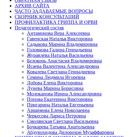
ОБРАТНАЯ СВЯЗЬ
АРХИВ САЙТА
ЧАСТО ЗАДАВАЕМЫЕ ВОПРОСЫ
СБОРНИК КОНСУЛЬТАЦИЙ
ПРОФИЛАКТИКА ГРИППА И ОРВИ
Педагогический состав
Антамонова Вера Алексеевна
Гавенская Наталья Викторовна
Садыкова Марина Владимировна
Головкова Галина Геннадьевна
Журавлева Наталья Васильевна
Белоконь Анастасия Владимировна
Исаева Валентина Александровна
Ковалева Светлана Геннадиевна
Семина Людмила Игоревна
Лобова Елена Викторовна
Лунева Марина Борисовна
Молоканова Ирина Александровна
Попова Екатерина Викторовна
Пригарина Наталья Евгеньевна
Аршимова Елена Николаевна
Черкесова Лариса Петровна
Смолянская Светлана Васильевна
Бочкарева Татьяна Анатольевна
Абдувохидова Дилорохон Музаффаровна