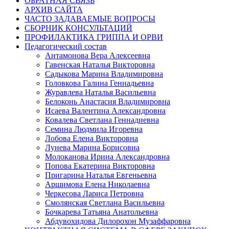
ОБРАТНАЯ СВЯЗЬ
АРХИВ САЙТА
ЧАСТО ЗАДАВАЕМЫЕ ВОПРОСЫ
СБОРНИК КОНСУЛЬТАЦИЙ
ПРОФИЛАКТИКА ГРИППА И ОРВИ
Педагогический состав
Антамонова Вера Алексеевна
Гавенская Наталья Викторовна
Садыкова Марина Владимировна
Головкова Галина Геннадьевна
Журавлева Наталья Васильевна
Белоконь Анастасия Владимировна
Исаева Валентина Александровна
Ковалева Светлана Геннадиевна
Семина Людмила Игоревна
Лобова Елена Викторовна
Лунева Марина Борисовна
Молоканова Ирина Александровна
Попова Екатерина Викторовна
Пригарина Наталья Евгеньевна
Аршимова Елена Николаевна
Черкесова Лариса Петровна
Смолянская Светлана Васильевна
Бочкарева Татьяна Анатольевна
Абдувохидова Дилорохон Музаффаровна