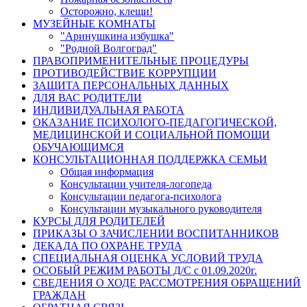
Осторожно, клещи!
МУЗЕЙНЫЕ КОМНАТЫ
"Аринушкина избушка"
"Родной Волгоград"
ПРАВОПРИМЕНИТЕЛЬНЫЕ ПРОЦЕДУРЫ
ПРОТИВОДЕЙСТВИЕ КОРРУПЦИИ
ЗАЩИТА ПЕРСОНАЛЬНЫХ ДАННЫХ
ДЛЯ ВАС РОДИТЕЛИ
ИНДИВИДУАЛЬНАЯ РАБОТА
ОКАЗАНИЕ ПСИХОЛОГО-ПЕДАГОГИЧЕСКОЙ,
МЕДИЦИНСКОЙ И СОЦИАЛЬНОЙ ПОМОЩИ
ОБУЧАЮЩИМСЯ
КОНСУЛЬТАЦИОННАЯ ПОДДЕРЖКА СЕМЬИ
Общая информация
Консультации учителя-логопеда
Консультации педагога-психолога
Консультации музыкального руководителя
КУРСЫ ДЛЯ РОДИТЕЛЕЙ
ПРИКАЗЫ О ЗАЧИСЛЕНИИ ВОСПИТАННИКОВ
ДЕКАДА ПО ОХРАНЕ ТРУДА
СПЕЦИАЛЬНАЯ ОЦЕНКА УСЛОВИЙ ТРУДА
ОСОБЫЙ РЕЖИМ РАБОТЫ Д/С с 01.09.2020г.
СВЕДЕНИЯ О ХОДЕ РАССМОТРЕНИЯ ОБРАЩЕНИЙ
ГРАЖДАН