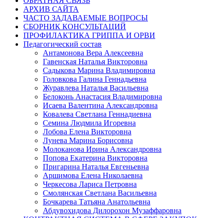
ОБРАТНАЯ СВЯЗЬ
АРХИВ САЙТА
ЧАСТО ЗАДАВАЕМЫЕ ВОПРОСЫ
СБОРНИК КОНСУЛЬТАЦИЙ
ПРОФИЛАКТИКА ГРИППА И ОРВИ
Педагогический состав
Антамонова Вера Алексеевна
Гавенская Наталья Викторовна
Садыкова Марина Владимировна
Головкова Галина Геннадьевна
Журавлева Наталья Васильевна
Белоконь Анастасия Владимировна
Исаева Валентина Александровна
Ковалева Светлана Геннадиевна
Семина Людмила Игоревна
Лобова Елена Викторовна
Лунева Марина Борисовна
Молоканова Ирина Александровна
Попова Екатерина Викторовна
Пригарина Наталья Евгеньевна
Аршимова Елена Николаевна
Черкесова Лариса Петровна
Смолянская Светлана Васильевна
Бочкарева Татьяна Анатольевна
Абдувохидова Дилорохон Музаффаровна