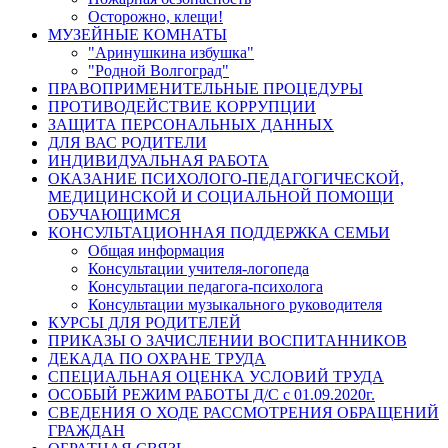
Осторожно, клещи!
МУЗЕЙНЫЕ КОМНАТЫ
"Аринушкина избушка"
"Родной Волгоград"
ПРАВОПРИМЕНИТЕЛЬНЫЕ ПРОЦЕДУРЫ
ПРОТИВОДЕЙСТВИЕ КОРРУПЦИИ
ЗАЩИТА ПЕРСОНАЛЬНЫХ ДАННЫХ
ДЛЯ ВАС РОДИТЕЛИ
ИНДИВИДУАЛЬНАЯ РАБОТА
ОКАЗАНИЕ ПСИХОЛОГО-ПЕДАГОГИЧЕСКОЙ,
МЕДИЦИНСКОЙ И СОЦИАЛЬНОЙ ПОМОЩИ
ОБУЧАЮЩИМСЯ
КОНСУЛЬТАЦИОННАЯ ПОДДЕРЖКА СЕМЬИ
Общая информация
Консультации учителя-логопеда
Консультации педагога-психолога
Консультации музыкального руководителя
КУРСЫ ДЛЯ РОДИТЕЛЕЙ
ПРИКАЗЫ О ЗАЧИСЛЕНИИ ВОСПИТАННИКОВ
ДЕКАДА ПО ОХРАНЕ ТРУДА
СПЕЦИАЛЬНАЯ ОЦЕНКА УСЛОВИЙ ТРУДА
ОСОБЫЙ РЕЖИМ РАБОТЫ Д/С с 01.09.2020г.
СВЕДЕНИЯ О ХОДЕ РАССМОТРЕНИЯ ОБРАЩЕНИЙ
ГРАЖДАН