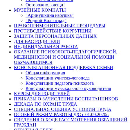
Осторожно, клещи!
МУЗЕЙНЫЕ КОМНАТЫ
"Аринушкина избушка"
"Родной Волгоград"
ПРАВОПРИМЕНИТЕЛЬНЫЕ ПРОЦЕДУРЫ
ПРОТИВОДЕЙСТВИЕ КОРРУПЦИИ
ЗАЩИТА ПЕРСОНАЛЬНЫХ ДАННЫХ
ДЛЯ ВАС РОДИТЕЛИ
ИНДИВИДУАЛЬНАЯ РАБОТА
ОКАЗАНИЕ ПСИХОЛОГО-ПЕДАГОГИЧЕСКОЙ,
МЕДИЦИНСКОЙ И СОЦИАЛЬНОЙ ПОМОЩИ
ОБУЧАЮЩИМСЯ
КОНСУЛЬТАЦИОННАЯ ПОДДЕРЖКА СЕМЬИ
Общая информация
Консультации учителя-логопеда
Консультации педагога-психолога
Консультации музыкального руководителя
КУРСЫ ДЛЯ РОДИТЕЛЕЙ
ПРИКАЗЫ О ЗАЧИСЛЕНИИ ВОСПИТАННИКОВ
ДЕКАДА ПО ОХРАНЕ ТРУДА
СПЕЦИАЛЬНАЯ ОЦЕНКА УСЛОВИЙ ТРУДА
ОСОБЫЙ РЕЖИМ РАБОТЫ Д/С с 01.09.2020г.
СВЕДЕНИЯ О ХОДЕ РАССМОТРЕНИЯ ОБРАЩЕНИЙ
ГРАЖДАН