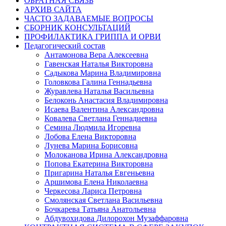
ОБРАТНАЯ СВЯЗЬ
АРХИВ САЙТА
ЧАСТО ЗАДАВАЕМЫЕ ВОПРОСЫ
СБОРНИК КОНСУЛЬТАЦИЙ
ПРОФИЛАКТИКА ГРИППА И ОРВИ
Педагогический состав
Антамонова Вера Алексеевна
Гавенская Наталья Викторовна
Садыкова Марина Владимировна
Головкова Галина Геннадьевна
Журавлева Наталья Васильевна
Белоконь Анастасия Владимировна
Исаева Валентина Александровна
Ковалева Светлана Геннадиевна
Семина Людмила Игоревна
Лобова Елена Викторовна
Лунева Марина Борисовна
Молоканова Ирина Александровна
Попова Екатерина Викторовна
Пригарина Наталья Евгеньевна
Аршимова Елена Николаевна
Черкесова Лариса Петровна
Смолянская Светлана Васильевна
Бочкарева Татьяна Анатольевна
Абдувохидова Дилорохон Музаффаровна