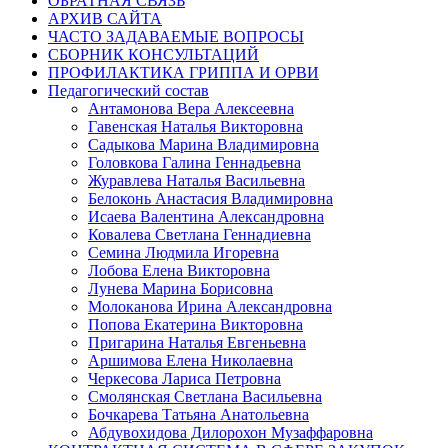
ОБРАТНАЯ СВЯЗЬ
АРХИВ САЙТА
ЧАСТО ЗАДАВАЕМЫЕ ВОПРОСЫ
СБОРНИК КОНСУЛЬТАЦИЙ
ПРОФИЛАКТИКА ГРИППА И ОРВИ
Педагогический состав
Антамонова Вера Алексеевна
Гавенская Наталья Викторовна
Садыкова Марина Владимировна
Головкова Галина Геннадьевна
Журавлева Наталья Васильевна
Белоконь Анастасия Владимировна
Исаева Валентина Александровна
Ковалева Светлана Геннадиевна
Семина Людмила Игоревна
Лобова Елена Викторовна
Лунева Марина Борисовна
Молоканова Ирина Александровна
Попова Екатерина Викторовна
Пригарина Наталья Евгеньевна
Аршимова Елена Николаевна
Черкесова Лариса Петровна
Смолянская Светлана Васильевна
Бочкарева Татьяна Анатольевна
Абдувохидова Дилорохон Музаффаровна