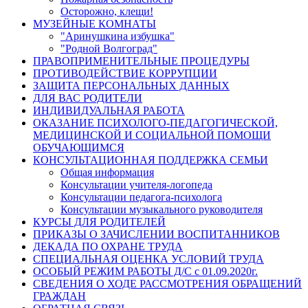
Осторожно, клещи!
МУЗЕЙНЫЕ КОМНАТЫ
"Аринушкина избушка"
"Родной Волгоград"
ПРАВОПРИМЕНИТЕЛЬНЫЕ ПРОЦЕДУРЫ
ПРОТИВОДЕЙСТВИЕ КОРРУПЦИИ
ЗАЩИТА ПЕРСОНАЛЬНЫХ ДАННЫХ
ДЛЯ ВАС РОДИТЕЛИ
ИНДИВИДУАЛЬНАЯ РАБОТА
ОКАЗАНИЕ ПСИХОЛОГО-ПЕДАГОГИЧЕСКОЙ,
МЕДИЦИНСКОЙ И СОЦИАЛЬНОЙ ПОМОЩИ
ОБУЧАЮЩИМСЯ
КОНСУЛЬТАЦИОННАЯ ПОДДЕРЖКА СЕМЬИ
Общая информация
Консультации учителя-логопеда
Консультации педагога-психолога
Консультации музыкального руководителя
КУРСЫ ДЛЯ РОДИТЕЛЕЙ
ПРИКАЗЫ О ЗАЧИСЛЕНИИ ВОСПИТАННИКОВ
ДЕКАДА ПО ОХРАНЕ ТРУДА
СПЕЦИАЛЬНАЯ ОЦЕНКА УСЛОВИЙ ТРУДА
ОСОБЫЙ РЕЖИМ РАБОТЫ Д/С с 01.09.2020г.
СВЕДЕНИЯ О ХОДЕ РАССМОТРЕНИЯ ОБРАЩЕНИЙ
ГРАЖДАН