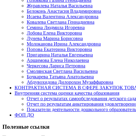
Головкова Галина Геннадьевна
Журавлева Наталья Васильевна
Белоконь Анастасия Владимировна
Исаева Валентина Александровна
Ковалева Светлана Геннадиевна
Семина Людмила Игоревна
Лобова Елена Викторовна
Лунева Марина Борисовна
Молоканова Ирина Александровна
Попова Екатерина Викторовна
Пригарина Наталья Евгеньевна
Аршимова Елена Николаевна
Черкесова Лариса Петровна
Смолянская Светлана Васильевна
Бочкарева Татьяна Анатольевна
Абдувохидова Дилорохон Музаффаровна
КОНТРАКТНАЯ СИСТЕМА В СФЕРЕ ЗАКУПОК ТОВ
Внутренняя система оценки качества образования
Отчет о результатах самообследования детского сад
Отчет по результатам анкетирования удовлетворен
Показатели деятельности дошкольного образовате
ФОП ДО
Полезные ссылки